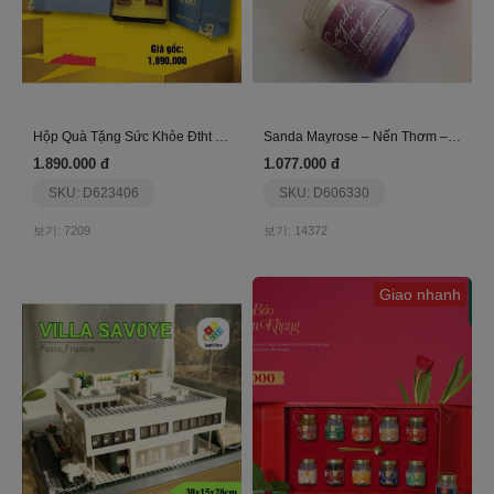
Hộp Quà Tặng Sức Khỏe Đtht Phương Nam- Giftset 2
Sanda Mayrose – Nến Thơm – Set 01
1.890.000 đ
1.077.000 đ
SKU: D623406
SKU: D606330
보기: 7209
보기: 14372
Giao nhanh