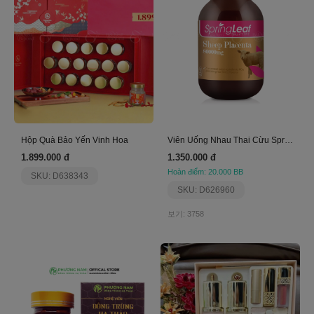
Hộp Quà Bảo Yến Vinh Hoa
Viên Uống Nhau Thai Cừu Spring Leaf 80000Mg
1.899.000 đ
1.350.000 đ
Hoàn điểm: 20.000 BB
SKU: D638343
SKU: D626960
보기: 3758