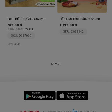
Lego Biệt Thự Villa Savoye
Hộp Quà Thập Bảo An Khang
789.000 đ
1.199.000 đ
1.045.000 đ
24 Off
SKU: D638342
SKU: D637969
보기: 4041
더보기