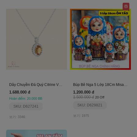
Dây Chuyền Đá Quý Citrine Vàng
Búp Bê Nga 5 Lớp 18Cm Misa Ôm Táo Siêu Cute
1.688.000 đ
1.200.000 đ
1.500.000 đ
20 Off
Hoàn điểm: 20.000 BB
SKU: D629821
SKU: D627241
보기: 1975
보기: 3346