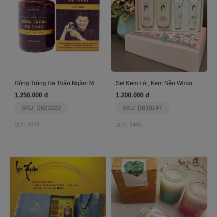
Đông Trùng Hạ Thảo Ngâm Mật Ong 350 Ml
Set Kem Lót, Kem Nền Whoo
1.250.000 đ
1.200.000 đ
SKU: D623222
SKU: D630147
보기: 5774
보기: 7443