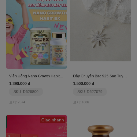
Viên Uống Nano Growth Habit Ex
Dây Chuyền Bạc 925 Sao Tuyết Đính Đá_Vyn51
1.390.000 đ
1.500.000 đ
SKU: D628800
SKU: D627079
보기: 7574
보기: 1686
Giao nhanh