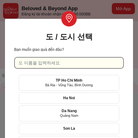
Beloved & Beyond App
Mở App
Đăng ký tài khoản nhận ưu đãi 50.000BB
도 / 도시 선택
Bạn muốn giao quà đến đâu?
Khánh Hòa
한국어
홈페이지
/
점포 목록
/
LiLy's Cake
TP Ho Chi Minh
Bà Rịa - Vũng Tàu, Bình Dương
가게 정보
QR Code
Ha Noi
Da Nang
Quảng Nam
Son La