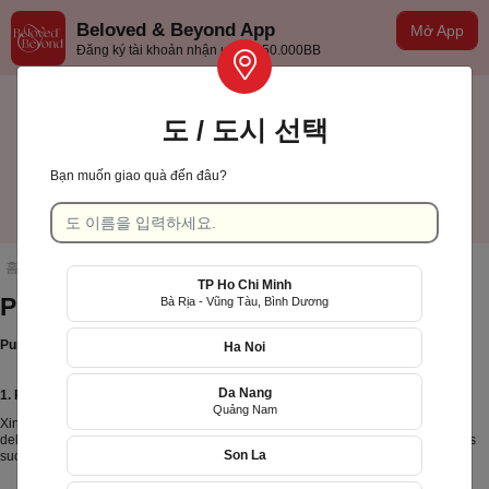
Beloved & Beyond App
Mở App
Đăng ký tài khoản nhận ưu đãi 50.000BB
도 / 도시 선택
Bạn muốn giao quà đến đâu?
TP Hồ Chí Minh
한국어
홈페이지
/
Privacy Policy
TP Ho Chi Minh
Privacy Policy
Bà Rịa - Vũng Tàu, Bình Dương
Purpose and scope of information collection:
Ha Noi
Da Nang
1. Purpose and scope of information collection:
Quảng Nam
Xinh Tuoi Online stores customers’ personal information to display on the order,
delivery notes. We also use those as a database for online marketing campaigns
Son La
such as: launching new products, promotion…