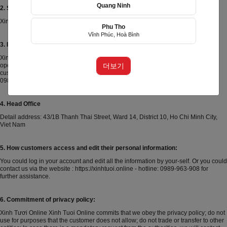
Quang Ninh
2. Scope of information use:
Xinh Tuoi Online only uses customers’ personal information in our ecosystem.
Phu Tho
Vĩnh Phúc, Hoà Bình
3. Information retention time:
Xinh Tuoi Online stores customers’ personal information during our business
더보기
operations until customers request to remove information from our system. If
customers want to delete information permanently, please contact the hotline:
0989.963.908 for more support.
4. Head Office
Detail address: 43/1B Thanh Thai Street, Ward 14, District 10, Ho Chi Minh City,
Viet Nam
5. How customers access and edit their personal information:
You could log in your account and edit all the information by your-self. Or you could
contact us via the website : https://xinhtuoi.online - hotline: 0989-963-908 for
further assistance.
6. Commitment of privacy policy:
Xinh Tươi Online
Xinh Tuoi Online commits that we obey the privacy policy; do not
use for purposes that the customer does not allow; do not trade or transfer to other