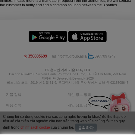
entities; In case there is a mandatory request from the authorities, we will contact
the customer to notify and find a common solution between the 3 parties.
356805699
info@f5group.asia
0977097247
F5 온라인 거래 기술 CO., LTD
Địa chỉ: 407/42/53 Sư Vạn Hạnh, Phường Hòa Hưng, TP. Hồ Chí Minh, Việt Nam
저작권 @ Beloved & Beyond - 2026
비즈니스 코드 : 2019 년 1 월 31 일 호치민시 기획 투자 부에서 발행 한 0315508647
지불 정책
개인 정보 정책
배송 정책
개인 정보 정책
반품 정책
환불 정책
Chúng tôi sử dụng cookie (và các công nghệ tương tự khác) để thu thập dữ
liệu để cải thiện trải nghiệm của bạn trên trang web của chúng tôi theo quy
Image by Freepik
định trong
chính sách cookie
của chúng tôi.
동의하다