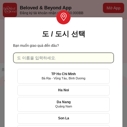
Beloved & Beyond App
Mở App
Đăng ký tài khoản nhận ưu đãi 50.000BB
도 / 도시 선택
Bạn muốn giao quà đến đâu?
Khánh Hòa
한국어
홈페이지
/
점포 목록
/
LiLy's Cake
TP Ho Chi Minh
Bà Rịa - Vũng Tàu, Bình Dương
가게 정보
QR Code
Ha Noi
Da Nang
Quảng Nam
Son La