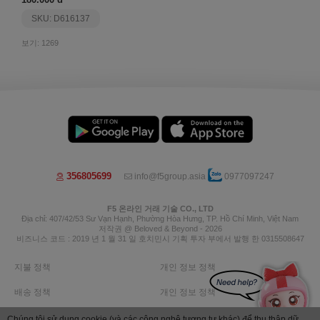
SKU: D616137
보기: 1269
356805699
info@f5group.asia
0977097247
F5 온라인 거래 기술 CO., LTD
Địa chỉ: 407/42/53 Sư Vạn Hạnh, Phường Hòa Hưng, TP. Hồ Chí Minh, Việt Nam
저작권 @ Beloved & Beyond - 2026
비즈니스 코드 : 2019 년 1 월 31 일 호치민시 기획 투자 부에서 발행 한 0315508647
지불 정책
개인 정보 정책
배송 정책
개인 정보 정책
반품 정책
환불 정책
Chúng tôi sử dụng cookie (và các công nghệ tương tự khác) để thu thập dữ