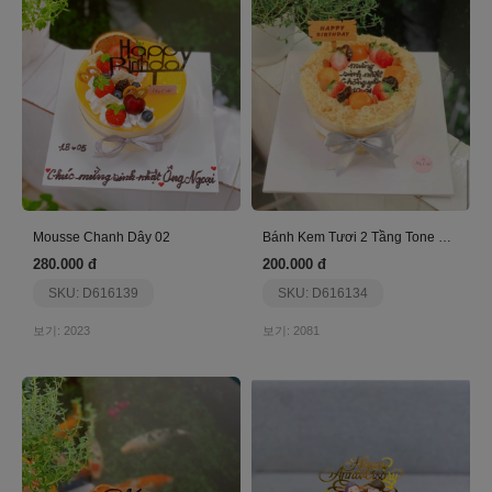
Mousse Chanh Dây 02
Bánh Kem Tươi 2 Tầng Tone Hồng
280.000 đ
200.000 đ
SKU: D616139
SKU: D616134
보기: 2023
보기: 2081