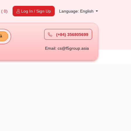
t
( 0)
Log In / Sign Up
Language: English
(+84) 356805699
à
Email: cs@f5group.asia