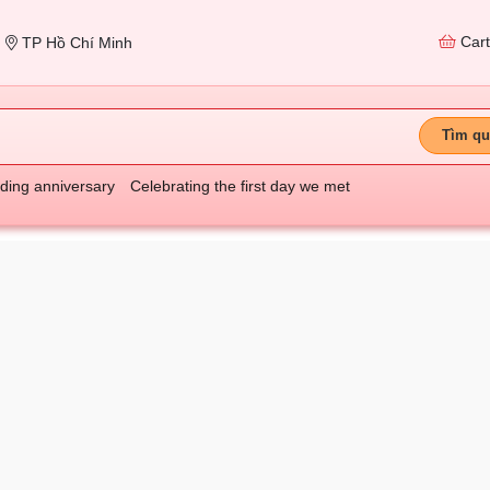
Car
TP Hồ Chí Minh
Tìm qu
ing anniversary
Celebrating the first day we met