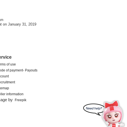
am
t on January 31, 2019
ervice
rms of use
de of payment- Payouts
count
cruitment
itemap
ller information
mage by
Freepik