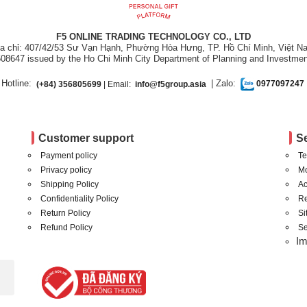
F5 ONLINE TRADING TECHNOLOGY CO., LTD
ịa chỉ: 407/42/53 Sư Vạn Hạnh, Phường Hòa Hưng, TP. Hồ Chí Minh, Việt N
08647 issued by the Ho Chi Minh City Department of Planning and Investmen
Hotline:
| Zalo:
(+84) 356805699
| Email:
info@f5group.asia
0977097247
Customer support
S
Payment policy
Te
Privacy policy
Mo
Shipping Policy
Ac
Confidentiality Policy
Re
Return Policy
S
Refund Policy
Se
I