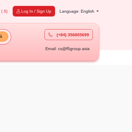
t
( 0)
Log In / Sign Up
Language: English
(+84) 356805699
à
Email: cs@f5group.asia