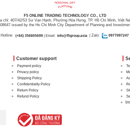
F5 ONLINE TRADING TECHNOLOGY CO., LTD
ịa chỉ: 407/42/53 Sư Vạn Hạnh, Phường Hòa Hưng, TP. Hồ Chí Minh, Việt N
08647 issued by the Ho Chi Minh City Department of Planning and Investmen
Hotline:
| Zalo:
(+84) 356805699
| Email:
info@f5group.asia
0977097247
Customer support
S
Payment policy
Te
Privacy policy
Mo
Shipping Policy
Ac
Confidentiality Policy
Re
Return Policy
S
Refund Policy
Se
I