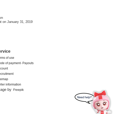
am
t on January 31, 2019
ervice
rms of use
de of payment- Payouts
count
cruitment
itemap
ller information
mage by
Freepik