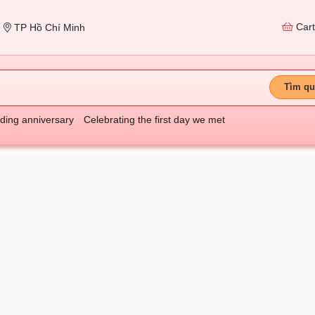
Car
TP Hồ Chí Minh
Tìm qu
ing anniversary
Celebrating the first day we met