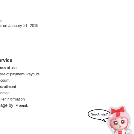
am
t on January 31, 2019
ervice
rms of use
de of payment- Payouts
count
cruitment
itemap
ller information
mage by
Freepik