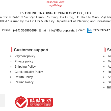
F5 ONLINE TRADING TECHNOLOGY CO., LTD
ịa chỉ: 407/42/53 Sư Vạn Hạnh, Phường Hòa Hưng, TP. Hồ Chí Minh, Việt N
08647 issued by the Ho Chi Minh City Department of Planning and Investmen
Hotline:
| Zalo:
(+84) 356805699
| Email:
info@f5group.asia
0977097247
Customer support
S
Payment policy
Te
Privacy policy
Mo
Shipping Policy
Ac
Confidentiality Policy
Re
Return Policy
S
Refund Policy
Se
I