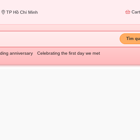
Car
TP Hồ Chí Minh
Tìm qu
ing anniversary
Celebrating the first day we met