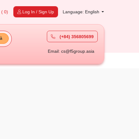
t
( 0)
Log In / Sign Up
Language: English
(+84) 356805699
à
Email: cs@f5group.asia