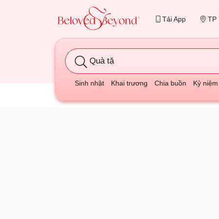
Tải App
TP 
Quà tặng sinh
Sinh nhật
Khai trương
Chia buồn
Kỷ niệm