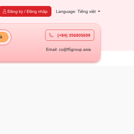
Đăng ký / Đăng nhập
Language: Tiếng việt
(+84) 356805699
à
Email: cs@f5group.asia