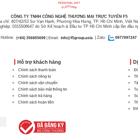
CÔNG TY TNHH CÔNG NGHỆ THƯƠNG MẠI TRỰC TUYẾN F5
ịa chỉ: 407/42/53 Sư Vạn Hạnh, Phường Hòa Hưng, TP. Hồ Chí Minh, Việt N
ghiệp: 0315508647 do Sở Kế hoạch & Đầu tư TP Hồ Chí Minh cấp lần đầu n
Hotline:
| Zalo:
(+84) 356805699
| Email:
info@f5group.asia
0977097247
Hỗ trợ khách hàng
D
Chính sách thanh toán
Đi
Chính sách riêng tư
Th
Chính sách vận chuyển
Tà
Chính sách bảo mật thông tin
T
Chính sách trả hàng
Sơ
Chính sách hoàn tiền
Th
I