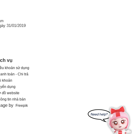
am
gày 31/01/2019
ịch vụ
ều khoản sử dụng
anh toán - Chi trả
i khoản
uyển dụng
 đồ website
ông tin nhà bán
mage by
Freepik