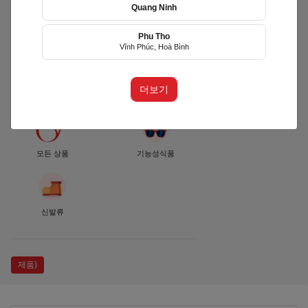
Quang Ninh
Phu Tho
RUN TOGETHER
Vĩnh Phúc, Hoà Bình
VIETNAM
(RTVN)
더보기
Quận Ninh Kiều, Cần Thơ
모든 상품
기능성식품
신발류
제품)