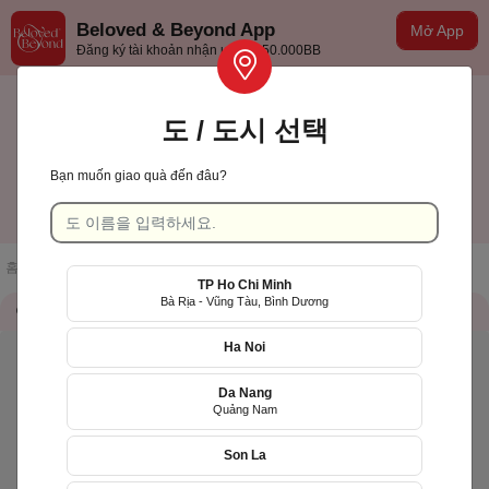
Beloved & Beyond App
Mở App
Đăng ký tài khoản nhận ưu đãi 50.000BB
도 / 도시 선택
Bạn muốn giao quà đến đâu?
Cần Thơ
한국어
홈페이지
/
점포 목록
/
RUN TOGETHER VIETNAM
TP Ho Chi Minh
Bà Rịa - Vũng Tàu, Bình Dương
가게 정보
QR Code
Ha Noi
Da Nang
Quảng Nam
Son La