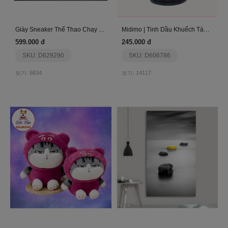
Giày Sneaker Thể Thao Chạy Bộ Run Together Rt05-X
Midimo | Tinh Dầu Khuếch Tán 150Ml – Bergamot Oud
599.000 đ
245.000 đ
SKU: D629290
SKU: D606786
보기: 6834
보기: 14117