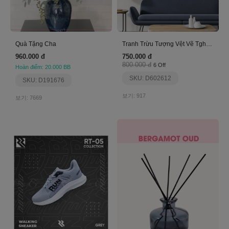
Quà Tặng Cha
Tranh Trừu Tượng Vệt Vẽ Tgh2492
960.000 đ
750.000 đ
800.000 đ
6 Off
Hoàn điểm: 20.000 BB
SKU: D602612
SKU: D191676
보기: 917
보기: 7669