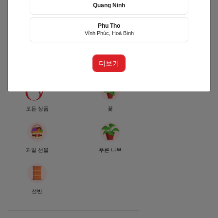
Quang Ninh
Phu Tho
Gấu Con Flower [HCM]
Vĩnh Phúc, Hoà Bình
(GCF)
더보기
phường Khánh Hội, TP Hồ Chí Minh
모든 상품
꽃
과일 선물
푸른 나무
선반