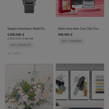
Skagen Henriksen Skw6741
Nước Hoa Nam Cao Cấp Charme Guility 100Ml
4.830.000 đ
948.000 đ
4.830.000 đ
0% Off
SKU: D640995
SKU: D625210
보기: 3834