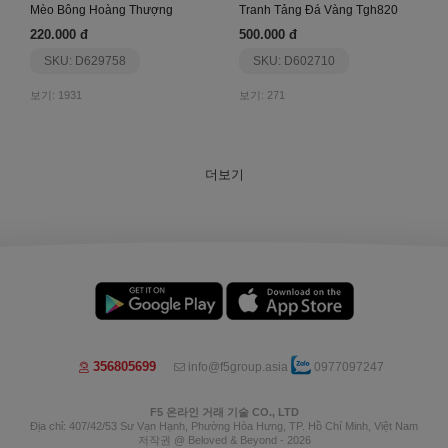
Mèo Bông Hoàng Thượng
Tranh Tảng Đá Vàng Tgh820
220.000 đ
500.000 đ
SKU: D629758
SKU: D602710
보기: 1931
보기: 271
더보기
356805699
info@f5group.asia
0977097247
F5 온라인 거래 기술 CO., LTD
Địa chỉ: 407/42/53 Sư Vạn Hạnh, Phường Hòa Hưng, TP. Hồ Chí Minh, Việt Nam
저작권 @ Beloved & Beyond - 2026