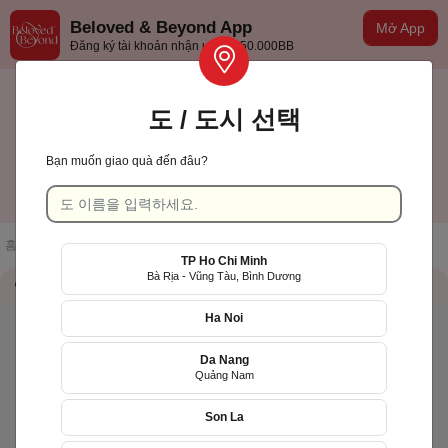
Beloved & Beyond App
Mở App
Đăng ký tài khoản nhận ưu đãi 50.000BB
도 / 도시 선택
Bạn muốn giao quà đến đâu?
TP Hồ Chí Minh
한국어
홈페이지
/
점포 목록
/
Gấu Con Flower [HCM]
TP Ho Chi Minh
Bà Rịa - Vũng Tàu, Bình Dương
가게 정보
QR Code
Ha Noi
Da Nang
Quảng Nam
Son La