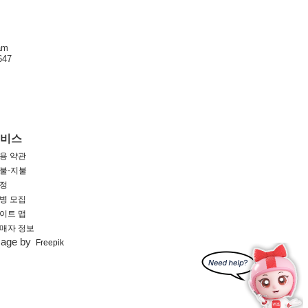
am
47
서비스
용 약관
불-지불
정
병 모집
이트 맵
매자 정보
mage by
Freepik