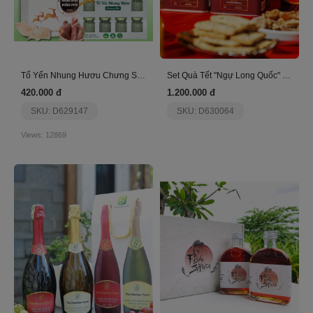
Tổ Yến Nhung Hươu Chưng Sẵn Anbienst
Set Quà Tết "Ngự Long Quốc" - Đón Lộc Về Nhà
420.000 đ
1.200.000 đ
SKU: D629147
SKU: D630064
Views: 12869