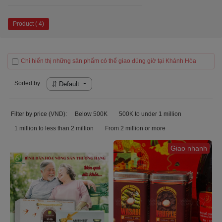
Product ( 4)
Chỉ hiển thị những sản phẩm có thể giao đúng giờ tại Khánh Hòa
Sorted by
Default
Filter by price (VND):
Below 500K
500K to under 1 million
1 million to less than 2 million
From 2 million or more
Giao nhanh