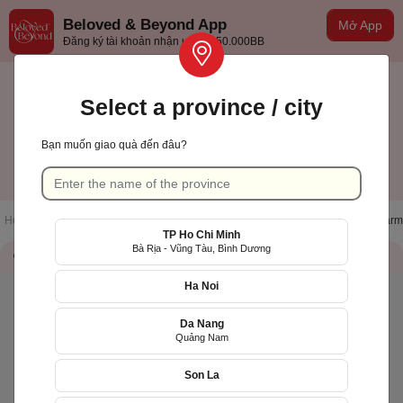
Beloved & Beyond App
Mở App
Đăng ký tài khoản nhận ưu đãi 50.000BB
Select a province / city
Bạn muốn giao quà đến đâu?
Khánh Hòa
English
Home page
/
List of stores
/
Công Ty Cổ Phần Nông Nghiệp The Moshav Farm
TP Ho Chi Minh
Bà Rịa - Vũng Tàu, Bình Dương
Store information
QR Code
Ha Noi
Da Nang
Quảng Nam
Son La