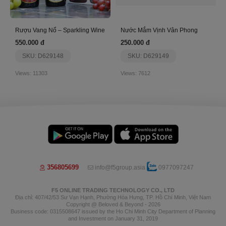
Rượu Vang Nổ – Sparkling Wine
Nước Mắm Vịnh Vân Phong
550.000 đ
250.000 đ
SKU: D629148
SKU: D629149
Views: 11303
Views: 7612
356805699
info@f5group.asia
0977097247
F5 ONLINE TRADING TECHNOLOGY CO., LTD
Địa chỉ: 407/42/53 Sư Vạn Hạnh, Phường Hòa Hưng, TP. Hồ Chí Minh, Việt Nam
Copyright @ Beloved & Beyond - 2026
Business code: 0315508647 issued by the Ho Chi Minh City Department of Planning
and Investment on January 31, 2019