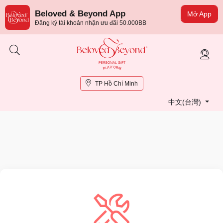
Beloved & Beyond App
Mở App
Đăng ký tài khoản nhận ưu đãi 50.000BB
TP Hồ Chí Minh
中文(台灣)