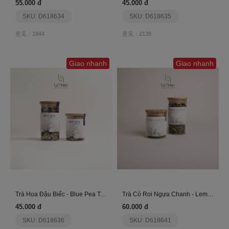
55.000 đ
45.000 đ
SKU: D618634
SKU: D618635
意见：1844
意见：2139
Giao nhanh
Giao nhanh
Trà Hoa Đậu Biếc - Blue Pea Tea Tea - Là Nhiên
Trà Cỏ Roi Ngựa Chanh - Lemon Verbena - Là Nhiên
45.000 đ
60.000 đ
SKU: D618636
SKU: D618641