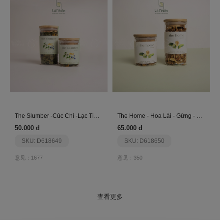
The Slumber -Cúc Chi -Lạc Tiên -Đậu Biếc- Là Nhiên
The Home - Hoa Lài - Gừng - Bí Đao - Là Nhiên
50.000 đ
65.000 đ
SKU: D618649
SKU: D618650
意见：1677
意见：350
查看更多