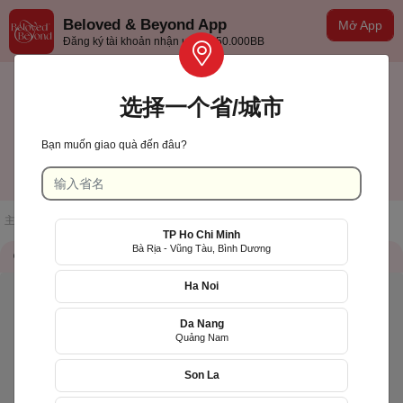
Beloved & Beyond App
Mở App
Đăng ký tài khoản nhận ưu đãi 50.000BB
选择一个省/城市
Bạn muốn giao quà đến đâu?
TP Hồ Chí Minh
中文(台灣)
主页
/
店铺一览
/
Midimo
TP Ho Chi Minh
Bà Rịa - Vũng Tàu, Bình Dương
储存信息
QR Code
Ha Noi
Da Nang
Quảng Nam
Son La