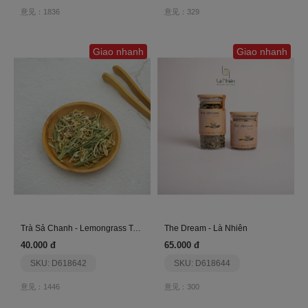
意见：1836
意见：329
Giao nhanh
Giao nhanh
Trà Sả Chanh - Lemongrass Tea - Là Nhiên
The Dream - Là Nhiên
40.000 đ
65.000 đ
SKU: D618642
SKU: D618644
意见：1446
意见：300