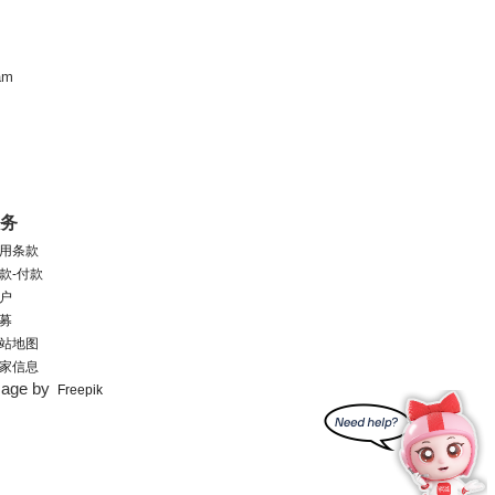
am
服务
用条款
款-付款
户
募
站地图
家信息
mage by
Freepik