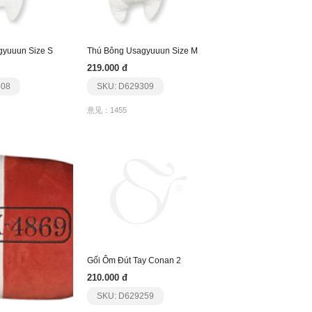
gyuuun Size S
Thú Bông Usagyuuun Size M
219.000 đ
308
SKU: D629309
意见：1455
Gối Ôm Đút Tay Conan 2
210.000 đ
SKU: D629259