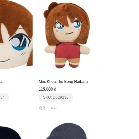
ra
Móc Khóa Thú Bông Haibara
115.000 đ
254
SKU: D629236
意见：1455