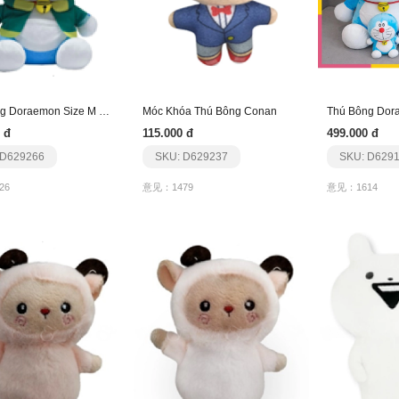
Thú Bông Doraemon Size M Phiên Bản Phim 2023
Móc Khóa Thú Bông Conan
Thú Bông Dor
 đ
115.000 đ
499.000 đ
 D629266
SKU: D629237
SKU: D629
26
意见：1479
意见：1614