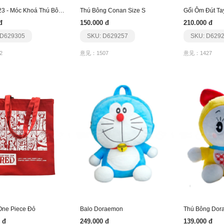
Pr: 162/23 - Móc Khoá Thú Bông - Cừu Hồng Hồng
Thú Bông Conan Size S
Gối Ôm Đút Ta
đ
150.000 đ
210.000 đ
 D629305
SKU: D629257
SKU: D629
2
意见：1507
意见：1427
 One Piece Đỏ
Balo Doraemon
Thú Bông Dora
 đ
249.000 đ
139.000 đ