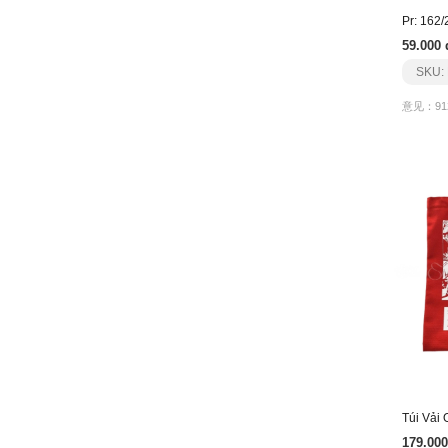
59.000 
SKU:
意见：91
Túi Vải
179.000