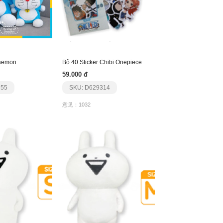
aemon
Bộ 40 Sticker Chibi Onepiece
59.000 đ
155
SKU: D629314
意见：1032