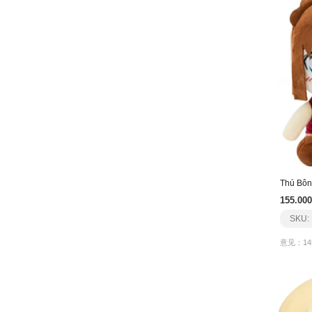
Thú Bôn
155.000
SKU:
意见：14