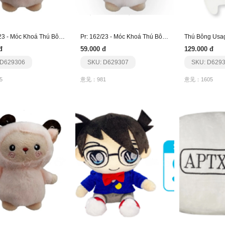
Pr: 162/23 - Móc Khoá Thú Bông - Cừu Hồng Hồng
Pr: 162/23 - Móc Khoá Thú Bông - Cừu Trắng Trắng
Thú Bông Usa
đ
59.000 đ
129.000 đ
 D629306
SKU: D629307
SKU: D629
5
意见：981
意见：1605