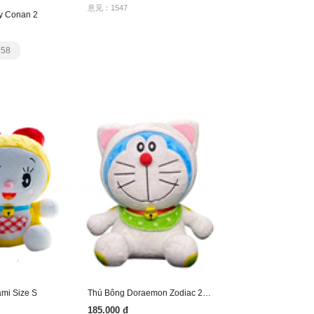
意见：1547
y Conan 2
258
mi Size S
Thú Bông Doraemon Zodiac 2023
185.000 đ