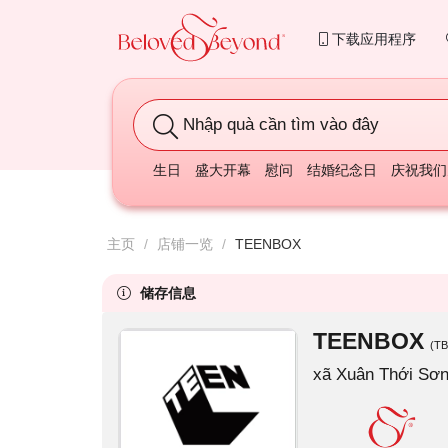
下载应用程序
Quà tặng sinh
生日
盛大开幕
慰问
结婚纪念日
庆祝我们
主页
/
店铺一览
/
TEENBOX
储存信息
TEENBOX
(T
xã Xuân Thới Sơn