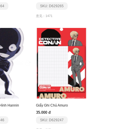
264
SKU: D629265
意见：1471
Hình Hannin
Giấy Ghi Chú Amuro
35.000 đ
246
SKU: D629247