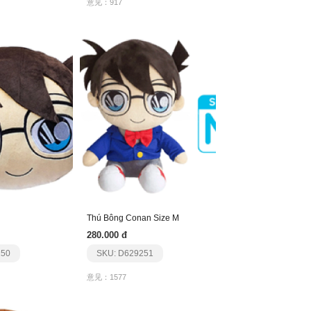
意见：917
n
Thú Bông Conan Size M
280.000 đ
250
SKU: D629251
意见：1577