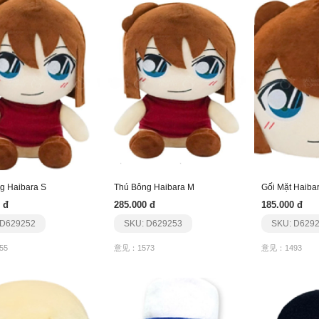
g Haibara S
Thú Bông Haibara M
Gối Mặt Haiba
 đ
285.000 đ
185.000 đ
 D629252
SKU: D629253
SKU: D629
55
意见：1573
意见：1493