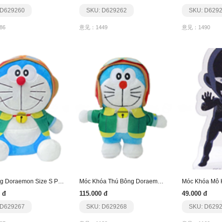
 D629260
SKU: D629262
SKU: D629
86
意见：1449
意见：1490
Thú Bông Doraemon Size S Phiên Bản Phim 2023
Móc Khóa Thú Bông Doraemon Phiên Bản Phim 2023
Móc Khóa Mô 
 đ
115.000 đ
49.000 đ
 D629267
SKU: D629268
SKU: D629