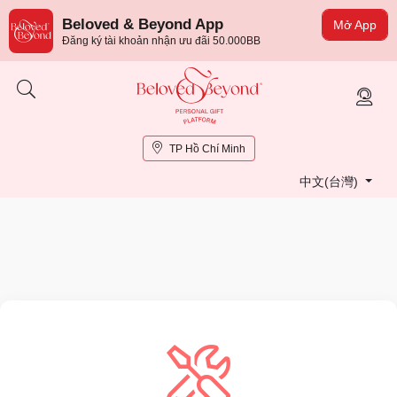
Beloved & Beyond App
Mở App
Đăng ký tài khoản nhận ưu đãi 50.000BB
TP Hồ Chí Minh
中文(台灣)