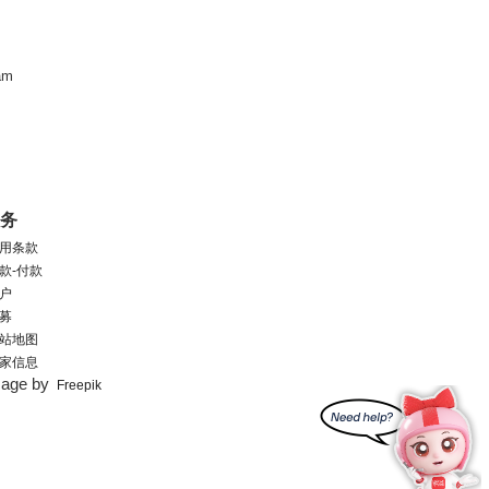
am
服务
用条款
款-付款
户
募
站地图
家信息
mage by
Freepik