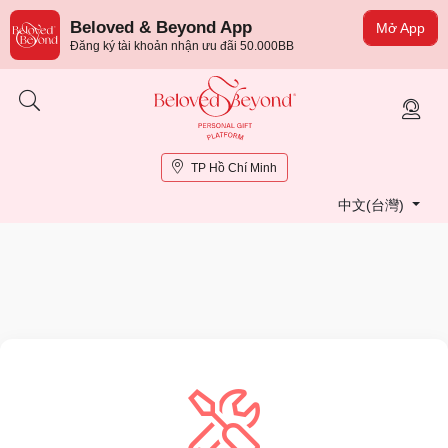
Beloved & Beyond App
Mở App
Đăng ký tài khoản nhận ưu đãi 50.000BB
TP Hồ Chí Minh
中文(台灣)