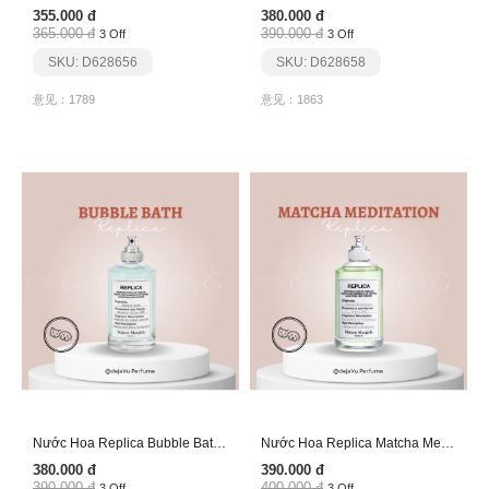
355.000 đ
380.000 đ
365.000 đ
390.000 đ
3 Off
3 Off
SKU: D628656
SKU: D628658
意见：1789
意见：1863
Nước Hoa Replica Bubble Bath Edt
Nước Hoa Replica Matcha Meditation Edt
380.000 đ
390.000 đ
390.000 đ
400.000 đ
3 Off
3 Off