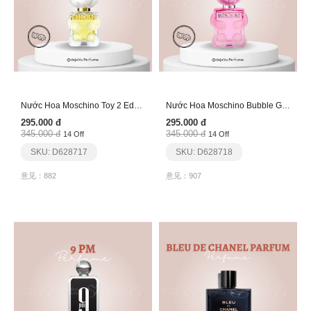
Nước Hoa Moschino Toy 2 Edp (Gấu Trắng)
Nước Hoa Moschino Bubble Gum Edp (Gấu Hồng)
295.000 đ
295.000 đ
345.000 đ
345.000 đ
14 Off
14 Off
SKU: D628717
SKU: D628718
意见：882
意见：907