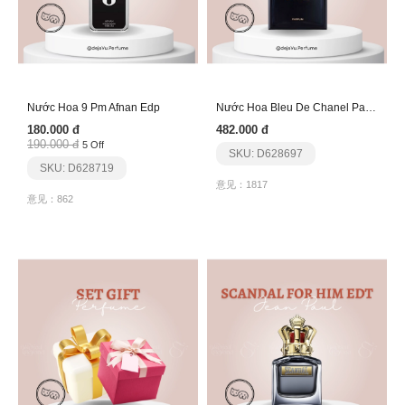
Nước Hoa 9 Pm Afnan Edp
Nước Hoa Bleu De Chanel Parfum
180.000 đ
482.000 đ
190.000 đ
5 Off
SKU: D628697
SKU: D628719
意见：1817
意见：862