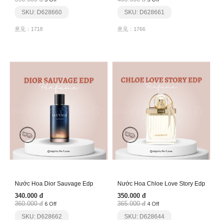
SKU: D628660
SKU: D628661
意见：1718
意见：1766
Nước Hoa Dior Sauvage Edp
Nước Hoa Chloe Love Story Edp
340.000 đ
350.000 đ
360.000 đ
365.000 đ
6 Off
4 Off
SKU: D628662
SKU: D628644