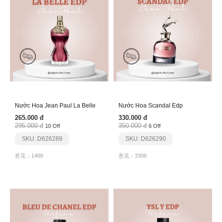
Nước Hoa Jean Paul La Belle
Nước Hoa Scandal Edp
265.000 đ
330.000 đ
295.000 đ
350.000 đ
10 Off
6 Off
SKU: D626289
SKU: D626290
意见：1468
意见：3306