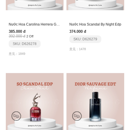
Nước Hoa Carolina Herrera Good Girl Edp
Nước Hoa Scandal By Night Edp
385.000 đ
374.000 đ
392.000 đ
2 Off
SKU: D626279
SKU: D626278
意见：1478
意见：1849