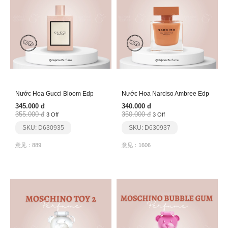
Nước Hoa Gucci Bloom Edp
Nước Hoa Narciso Ambree Edp
345.000 đ
340.000 đ
355.000 đ
350.000 đ
3 Off
3 Off
SKU: D630935
SKU: D630937
意见：889
意见：1606