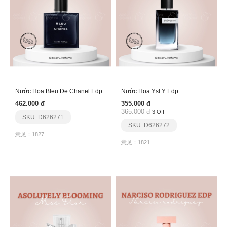
Nước Hoa Bleu De Chanel Edp
Nước Hoa Ysl Y Edp
462.000 đ
355.000 đ
365.000 đ
3 Off
SKU: D626271
SKU: D626272
意见：1827
意见：1821