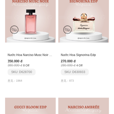
Nước Hoa Narciso Musc Noir Rose Edp
Nước Hoa Signorina Edp
350.000 đ
270.000 đ
380.000 đ
280.000 đ
8 Off
4 Off
SKU: D628700
SKU: D630933
意见：1964
意见：873