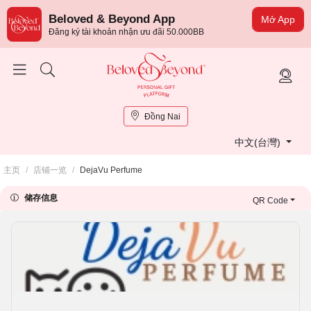
Beloved & Beyond App
Mở App
Đăng ký tài khoản nhận ưu đãi 50.000BB
Đồng Nai
中文(台灣)
主页
/
店铺一览
/
DejaVu Perfume
储存信息
QR Code