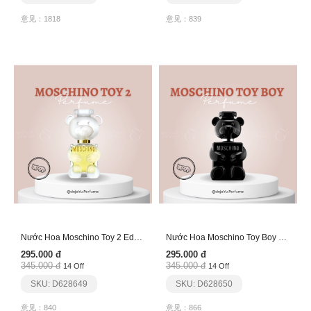
意见：1818
意见：839
Nước Hoa Moschino Toy 2 Edp (Gấu Trắng)
Nước Hoa Moschino Toy Boy Edp (Gấu Đen)
295.000 đ
295.000 đ
345.000 đ
345.000 đ
14 Off
14 Off
SKU: D628649
SKU: D628650
意见：840
意见：866