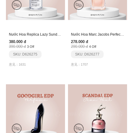
Nước Hoa Replica Lazy Sunday Morning Edt
Nước Hoa Marc Jacobs Perfect Edp
380.000 đ
278.000 đ
390.000 đ
290.000 đ
3 Off
4 Off
SKU: D626275
SKU: D626277
意见：1631
意见：1707