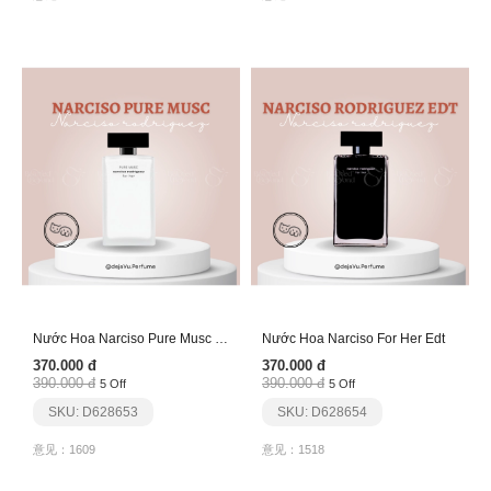
Nước Hoa Narciso Pure Musc Edp
Nước Hoa Narciso For Her Edt
370.000 đ
370.000 đ
390.000 đ
390.000 đ
5 Off
5 Off
SKU: D628653
SKU: D628654
意见：1609
意见：1518