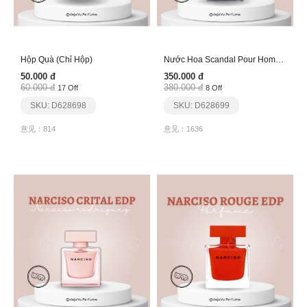
Hộp Quà (Chỉ Hộp)
Nước Hoa Scandal Pour Homme Edt
50.000 đ
350.000 đ
60.000 đ
380.000 đ
17 Off
8 Off
SKU: D628698
SKU: D628699
意见：814
意见：1636