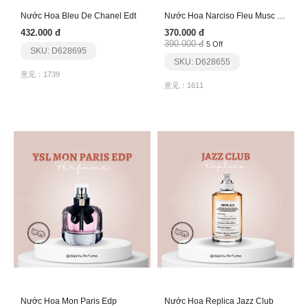
Nước Hoa Bleu De Chanel Edt
Nước Hoa Narciso Fleu Musc Edp
432.000 đ
370.000 đ
390.000 đ
5 Off
SKU: D628695
SKU: D628655
意见：1739
意见：1611
Nước Hoa Mon Paris Edp
Nước Hoa Replica Jazz Club