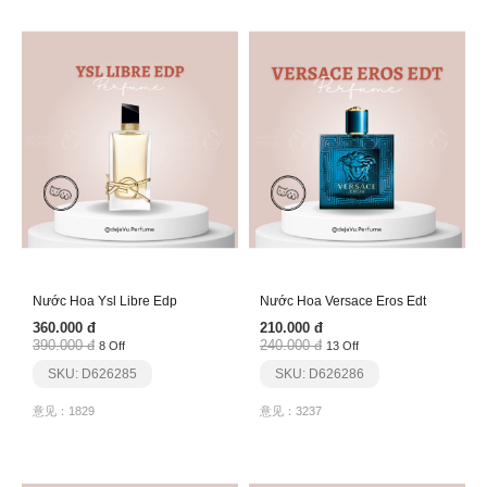
Nước Hoa Ysl Libre Edp
Nước Hoa Versace Eros Edt
360.000 đ
210.000 đ
390.000 đ
240.000 đ
8 Off
13 Off
SKU: D626285
SKU: D626286
意见：1829
意见：3237