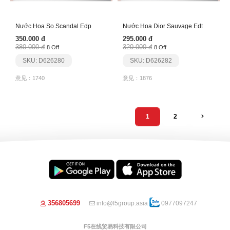
Nước Hoa So Scandal Edp
Nước Hoa Dior Sauvage Edt
350.000 đ
295.000 đ
380.000 đ
320.000 đ
8 Off
8 Off
SKU: D626280
SKU: D626282
意见：1740
意见：1876
1
2
356805699
info@f5group.asia
0977097247
F5在线贸易科技有限公司