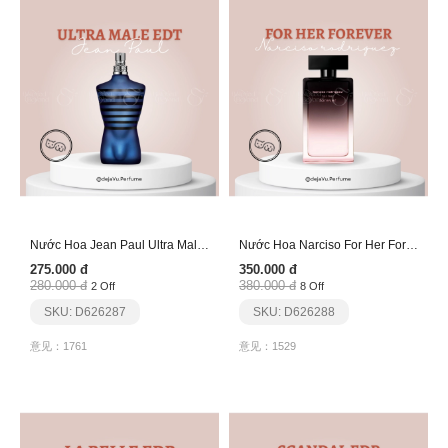
Nước Hoa Jean Paul Ultra Male Edt
Nước Hoa Narciso For Her Forever
275.000 đ
350.000 đ
280.000 đ
380.000 đ
2 Off
8 Off
SKU: D626287
SKU: D626288
意见：1761
意见：1529