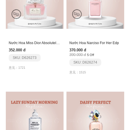
Nước Hoa Miss Dior Absolutely Blooming
Nước Hoa Narciso For Her Edp
352.000 đ
370.000 đ
390.000 đ
5 Off
SKU: D626273
SKU: D626274
意见：1721
意见：1515