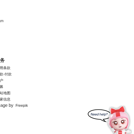
am
服务
用条款
款-付款
户
募
站地图
家信息
mage by
Freepik