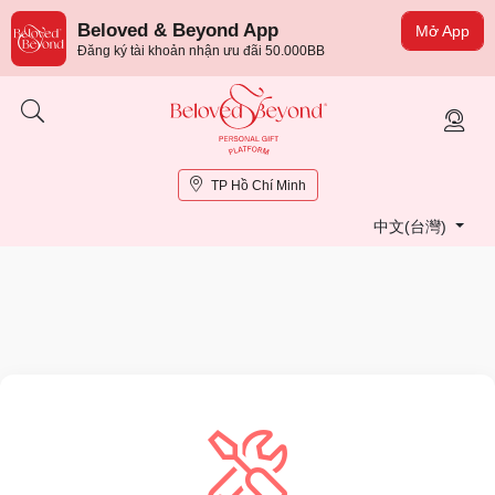
Beloved & Beyond App
Mở App
Đăng ký tài khoản nhận ưu đãi 50.000BB
TP Hồ Chí Minh
中文(台灣)