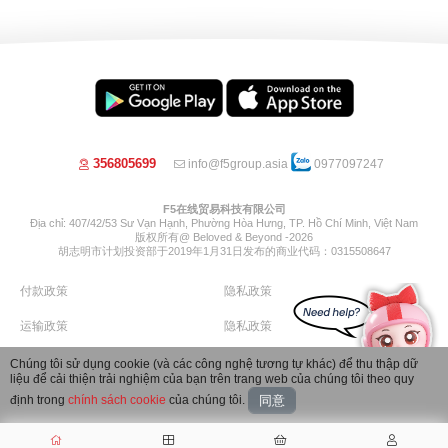
356805699
info@f5group.asia
0977097247
F5在线贸易科技有限公司
Địa chỉ: 407/42/53 Sư Vạn Hạnh, Phường Hòa Hưng, TP. Hồ Chí Minh, Việt Nam
版权所有@ Beloved & Beyond -2026
胡志明市计划投资部于2019年1月31日发布的商业代码：0315508647
付款政策
隐私政策
运输政策
隐私政策
退货政策
退款政策
Chúng tôi sử dụng cookie (và các công nghệ tương tự khác) để thu thập dữ
liệu để cải thiện trải nghiệm của bạn trên trang web của chúng tôi theo quy
Image by Freepik
định trong
chính sách cookie
của chúng tôi.
同意