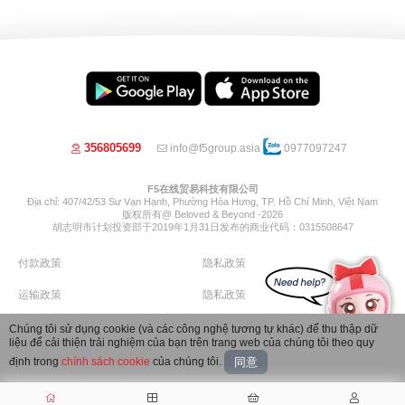
356805699
info@f5group.asia
0977097247
F5在线贸易科技有限公司
Địa chỉ: 407/42/53 Sư Vạn Hạnh, Phường Hòa Hưng, TP. Hồ Chí Minh, Việt Nam
版权所有@ Beloved & Beyond -2026
胡志明市计划投资部于2019年1月31日发布的商业代码：0315508647
付款政策
隐私政策
运输政策
隐私政策
退货政策
退款政策
Chúng tôi sử dụng cookie (và các công nghệ tương tự khác) để thu thập dữ
liệu để cải thiện trải nghiệm của bạn trên trang web của chúng tôi theo quy
Image by Freepik
định trong
chính sách cookie
của chúng tôi.
同意