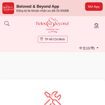
Beloved & Beyond App
Mở App
Đăng ký tài khoản nhận ưu đãi 50.000BB
TP Hồ Chí Minh
中文(台灣)