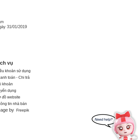
am
gày 31/01/2019
ịch vụ
ều khoản sử dụng
anh toán - Chi trả
i khoản
uyển dụng
 đồ website
ông tin nhà bán
mage by
Freepik