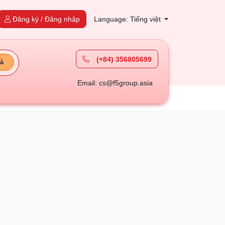
Đăng ký / Đăng nhập
Language: Tiếng việt
(+84) 356805699
à
Email: cs@f5group.asia