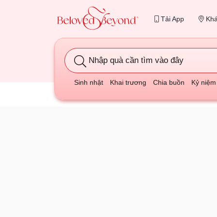
Tải App
Khá
Nhập quà cần tìm vào đây
Sinh nhật
Khai trương
Chia buồn
Kỷ niệm