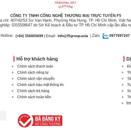
CÔNG TY TNHH CÔNG NGHỆ THƯƠNG MẠI TRỰC TUYẾN F5
ịa chỉ: 407/42/53 Sư Vạn Hạnh, Phường Hòa Hưng, TP. Hồ Chí Minh, Việt N
ghiệp: 0315508647 do Sở Kế hoạch & Đầu tư TP Hồ Chí Minh cấp lần đầu n
Hotline:
| Zalo:
(+84) 356805699
| Email:
info@f5group.asia
0977097247
Hỗ trợ khách hàng
D
Chính sách thanh toán
Đi
Chính sách riêng tư
Th
Chính sách vận chuyển
Tà
Chính sách bảo mật thông tin
T
Chính sách trả hàng
Sơ
Chính sách hoàn tiền
Th
I