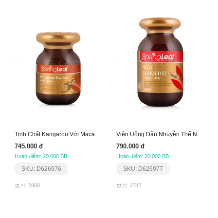
Tinh Chất Kangaroo Với Maca
Viên Uống Dầu Nhuyễn Thể Nam Cực Đỏ Phức Hợp 700Mg
745.000 đ
790.000 đ
Hoàn điểm: 20.000 BB
Hoàn điểm: 20.000 BB
SKU: D626976
SKU: D626977
보기: 2868
보기: 2717