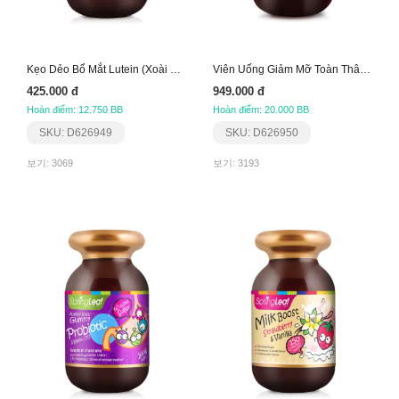
Kẹo Dẻo Bổ Mắt Lutein (Xoài Dứa/Kiwi)
Viên Uống Giảm Mỡ Toàn Thân Springleaf
425.000 đ
949.000 đ
Hoàn điểm: 12.750 BB
Hoàn điểm: 20.000 BB
SKU: D626949
SKU: D626950
보기: 3069
보기: 3193