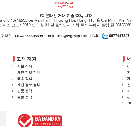
F5 온라인 거래 기술 CO., LTD
ịa chỉ: 407/42/53 Sư Vạn Hạnh, Phường Hòa Hưng, TP. Hồ Chí Minh, Việt N
즈니스 코드 : 2019 년 1 월 31 일 호치민시 기획 투자 부에서 발행 한 03155086
핫라인:
| Zalo:
(+84) 356805699
| Email:
info@f5group.asia
0977097247
고객 지원
지불 정책
이
개인 정보 정책
지
배송 정책
계
개인 정보 정책
신
반품 정책
사
환불 정책
판
I