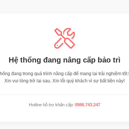
Hệ thống đang nâng cấp bảo trì
hống đang trong quá trình nâng cấp để mang lại trải nghiệm tốt
Xin vui lòng trở lại sau. Xin lỗi quý khách vì sự bất tiện này!
Hotline hỗ trợ khẩn cấp:
0986.743.247