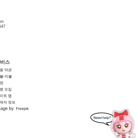
am
47
서비스
용 약관
불-지불
정
병 모집
이트 맵
매자 정보
mage by
Freepik