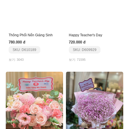
Thông Phối Nến Giáng Sinh
Happy Teacher's Day
780.000 đ
720.000 đ
SKU: D610189
SKU: D609929
보기: 3043
보기: 71595