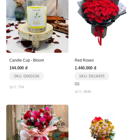
Candle Cup - Bloom
Red Roses
144.000 đ
1.440.000 đ
SKU: D600106
SKU: D618455
(1)
보기: 714
보기: 5540