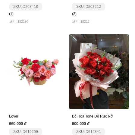
SKU: D203418
SKU: D203212
(1)
(3)
보기: 132196
보기: 18212
Lover
Bó Hoa Tone Đỏ Rực Rỡ
660.000 đ
600.000 đ
SKU: D610209
SKU: D619841