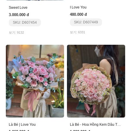
Sweet Love
I Love You
3.000.000 đ
480.000 đ
SKU: D607454
SKU: D607449
보기: 9132
보기: 6331
Là Bé | Love You
Là Bé - Hoa Hồng Kem Dâu Tặng Sinh Nhật