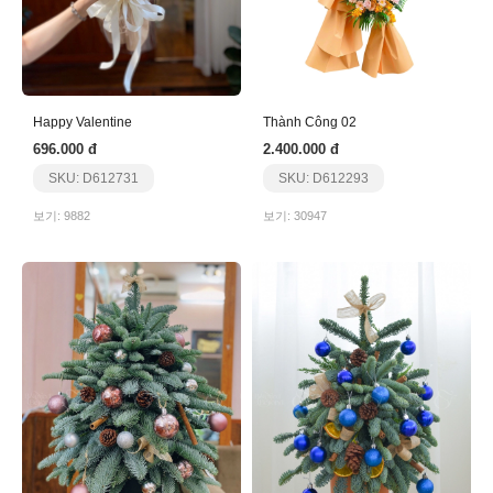
Happy Valentine
Thành Công 02
696.000 đ
2.400.000 đ
SKU: D612731
SKU: D612293
보기: 9882
보기: 30947