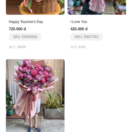
Happy Teacher's Day
I Love You
720.000 đ
420.000 đ
SKU: D609930
SKU: D607452
보기: 18559
보기: 6192