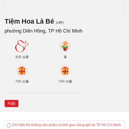
Tiệm Hoa Là Bé
(LBF)
phường Diên Hồng, TP Hồ Chí Minh
모든 상품
꽃
기타 선물
기타 선물
제품)
Chỉ hiển thị những sản phẩm có thể giao đúng giờ tại TP Hồ Chí Minh