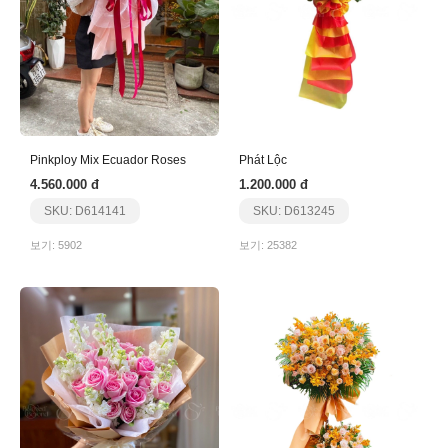
Pinkploy Mix Ecuador Roses
Phát Lộc
4.560.000 đ
1.200.000 đ
SKU: D614141
SKU: D613245
보기: 5902
보기: 25382