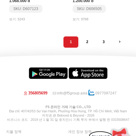
1.068.000 đ
1.200.000 đ
SKU: D607123
SKU: D606505
보기: 5243
보기: 9768
1
2
3
356805699
info@f5group.asia
0977097247
F5 온라인 거래 기술 CO., LTD
Địa chỉ: 407/42/53 Sư Vạn Hạnh, Phường Hòa Hưng, TP. Hồ Chí Minh, Việt Nam
저작권 @ Beloved & Beyond - 2026
비즈니스 코드 : 2019 년 1 월 31 일 호치민시 기획 투자 부에서 발행 한 0315508647
지불 정책
개인 정보 정책