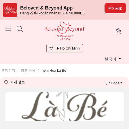
Beloved & Beyond App
Mở App
Đăng ký tài khoản nhận ưu đãi 50.000BB
TP Hồ Chí Minh
한국어
홈페이지
/
점포 목록
/
Tiệm Hoa Là Bé
가게 정보
QR Code