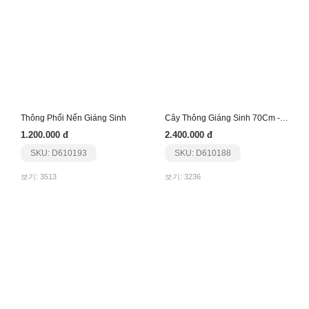
Thông Phối Nến Giáng Sinh
Cây Thông Giáng Sinh 70Cm - Nhập Khẩu
1.200.000 đ
2.400.000 đ
SKU: D610193
SKU: D610188
보기: 3513
보기: 3236