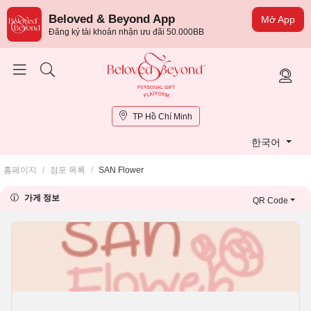
Beloved & Beyond App
Mở App
Đăng ký tài khoản nhận ưu đãi 50.000BB
TP Hồ Chí Minh
한국어
홈페이지
/
점포 목록
/
SAN Flower
가게 정보
QR Code