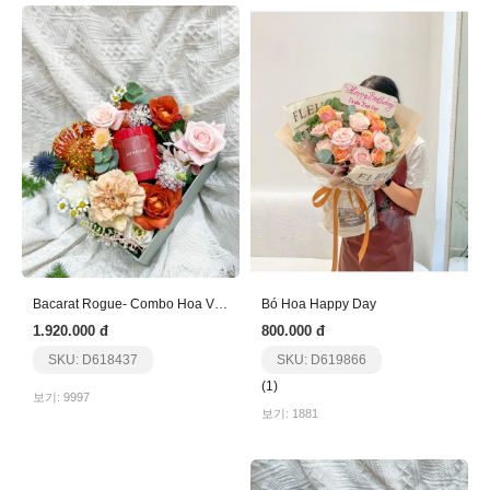
Bacarat Rogue- Combo Hoa Và Nến
Bó Hoa Happy Day
1.920.000 đ
800.000 đ
SKU: D618437
SKU: D619866
(1)
보기: 9997
보기: 1881