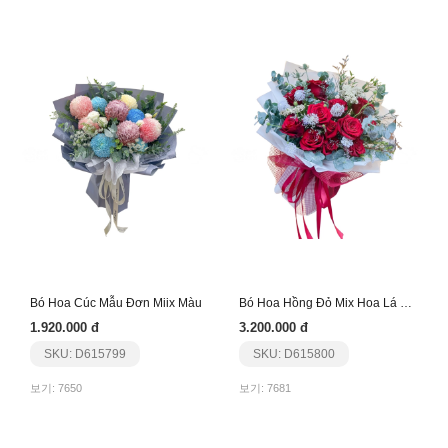
Bó Hoa Cúc Mẫu Đơn Miix Màu
Bó Hoa Hồng Đỏ Mix Hoa Lá Nhập
1.920.000 đ
3.200.000 đ
SKU: D615799
SKU: D615800
보기: 7650
보기: 7681