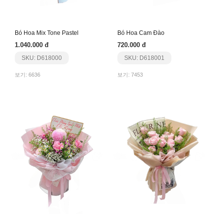
Bó Hoa Mix Tone Pastel
Bó Hoa Cam Đào
1.040.000 đ
720.000 đ
SKU: D618000
SKU: D618001
보기: 6636
보기: 7453