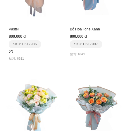
Pastel
Bó Hoa Tone Xanh
800.000 đ
800.000 đ
SKU: D617986
SKU: D617997
(2)
보기: 6649
보기: 6611