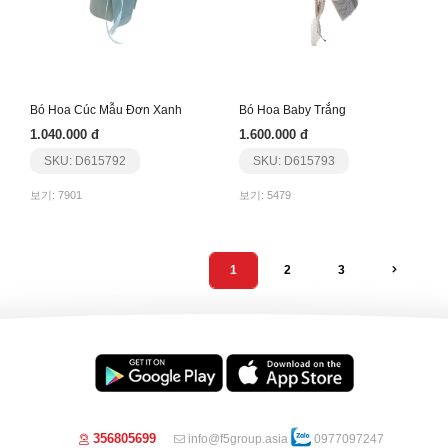
Bó Hoa Cúc Mẫu Đơn Xanh
Bó Hoa Baby Trắng
1.040.000 đ
1.600.000 đ
SKU: D615792
SKU: D615793
보기: 7901
보기: 5479
1
2
3
356805699
info@f5group.asia
0977097247