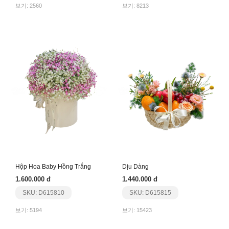
보기: 2560
보기: 8213
Hộp Hoa Baby Hồng Trắng
Dịu Dàng
1.600.000 đ
1.440.000 đ
SKU: D615810
SKU: D615815
보기: 5194
보기: 15423