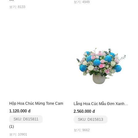
보기: 4949
보기: 8133
Hộp Hoa Chúc Mừng Tone Cam
Lẵng Hoa Cúc Mẫu Đơn Xanh Phối Hồng
1.120.000 đ
2.560.000 đ
SKU: D615811
SKU: D615813
(1)
보기: 9662
보기: 10901