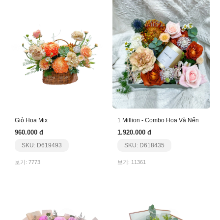
Giỏ Hoa Mix
1 Million - Combo Hoa Và Nến
960.000 đ
1.920.000 đ
SKU: D619493
SKU: D618435
보기: 7773
보기: 11361