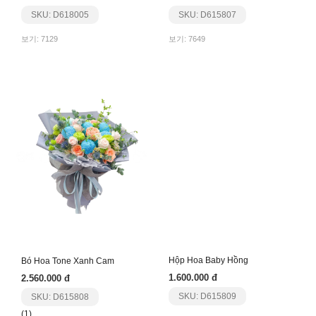
SKU: D618005
SKU: D615807
보기: 7129
보기: 7649
Bó Hoa Tone Xanh Cam
Hộp Hoa Baby Hồng
2.560.000 đ
1.600.000 đ
SKU: D615808
SKU: D615809
(1)