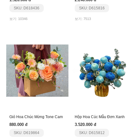
SKU: D618436
SKU: D615816
보기: 10346
보기: 7513
Giỏ Hoa Chúc Mừng Tone Cam
Hộp Hoa Cúc Mẫu Đơn Xanh
880.000 đ
3.520.000 đ
SKU: D619864
SKU: D615812