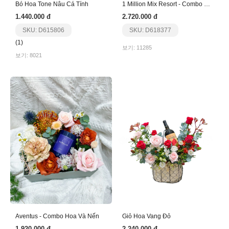
Bó Hoa Tone Nâu Cá Tính
1 Million Mix Resort - Combo Hoa Và Nến
1.440.000 đ
2.720.000 đ
SKU: D615806
SKU: D618377
(1)
보기: 11285
보기: 8021
Aventus - Combo Hoa Và Nến
Giỏ Hoa Vang Đỏ
1.920.000 đ
2.240.000 đ