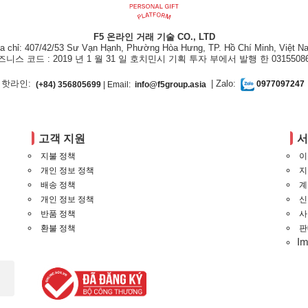
F5 온라인 거래 기술 CO., LTD
ịa chỉ: 407/42/53 Sư Vạn Hạnh, Phường Hòa Hưng, TP. Hồ Chí Minh, Việt N
즈니스 코드 : 2019 년 1 월 31 일 호치민시 기획 투자 부에서 발행 한 03155086
핫라인:
| Zalo:
(+84) 356805699
| Email:
info@f5group.asia
0977097247
고객 지원
지불 정책
이
개인 정보 정책
지
배송 정책
계
개인 정보 정책
신
반품 정책
사
환불 정책
판
I