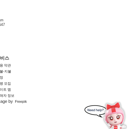
am
47
서비스
용 약관
불-지불
정
병 모집
이트 맵
매자 정보
mage by
Freepik