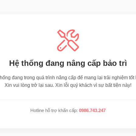
Hệ thống đang nâng cấp bảo trì
hống đang trong quá trình nâng cấp để mang lại trải nghiệm tốt
Xin vui lòng trở lại sau. Xin lỗi quý khách vì sự bất tiện này!
Hotline hỗ trợ khẩn cấp:
0986.743.247