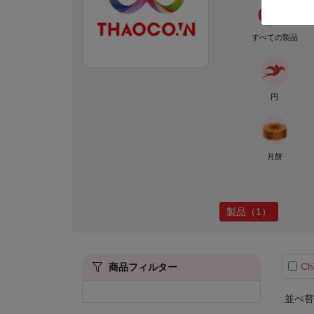
すべての製品
円
月餅
製品（1）
Ch
商品フィルター
並べ替