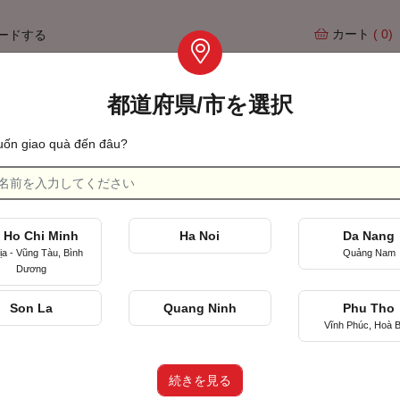
カート
( 0)
ードする
都道府県/市を選択
Tìm qu
ốn giao quà đến đâu?
記念日
初めて会った日を祝って
 Ho Chi Minh
Ha Noi
Da Nang
Tặng
ịa - Vũng Tàu, Bình
Quảng Nam
Dương
Son La
Quang Ninh
Phu Tho
Vĩnh Phúc, Hoà B
êu Thị Quà Tặng
(THAO)
Hòa, TP Hồ Chí Minh
続きを見る