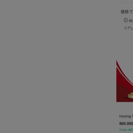
価格で
結
リア
860.000
Hoàn điể