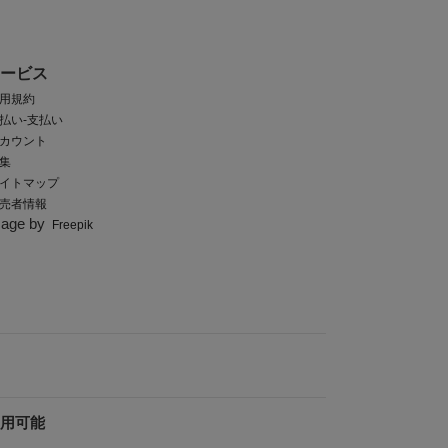
サービス
用規約
払い-支払い
カウント
集
イトマップ
売者情報
mage by
Freepik
利用可能