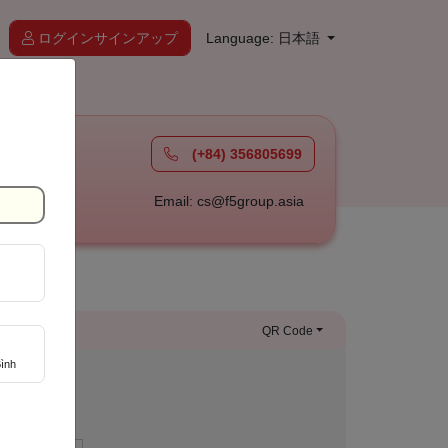
ログインサインアップ
Language: 日本語
(+84) 356805699
à
Email: cs@f5group.asia
QR Code
ình