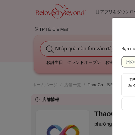
アプリをダウンロ
TP Hồ Chí Minh
Nhập quà cần tìm vào đây
Bạn mu
お誕生日
グランドオープン
お悔やみ
結婚
TP
ホームページ
/
店舗一覧
/
ThaoCo - Siêu Thị Quà 
Bà R
店舗情報
ThaoCo - Si
phường Phú Thọ 