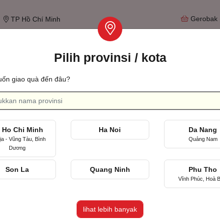
Gerobak
TP Hồ Chí Minh
Pilih provinsi / kota
Tìm qu
ốn giao quà đến đâu?
Ulang tahun pernikahan
Merayakan hari pertama kita bertemu
 Ho Chi Minh
Ha Noi
Da Nang
ịa - Vũng Tàu, Bình
Quảng Nam
Dương
Son La
Quang Ninh
Phu Tho
Vĩnh Phúc, Hoà B
Lãnh, TP Hồ Chí Minh
lihat lebih banyak