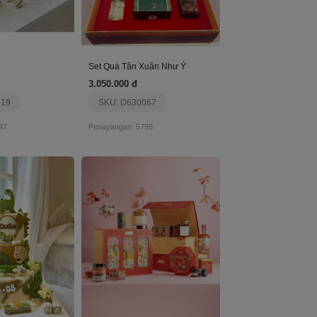
Set Quà Tân Xuân Như Ý
3.050.000 đ
519
SKU: D630067
47
Penayangan: 5795