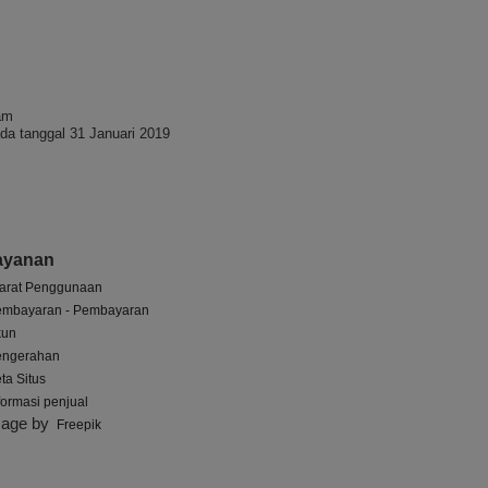
am
da tanggal 31 Januari 2019
ayanan
arat Penggunaan
embayaran - Pembayaran
kun
engerahan
ta Situs
formasi penjual
mage by
Freepik