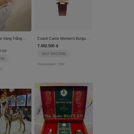
Nhẫn North Star Vàng Trắng 14K
Coach Carrie Women's Burgundy Leather Watch
7.492.500 đ
0 Off
SKU: D623598
146
Penayangan: 1392
11