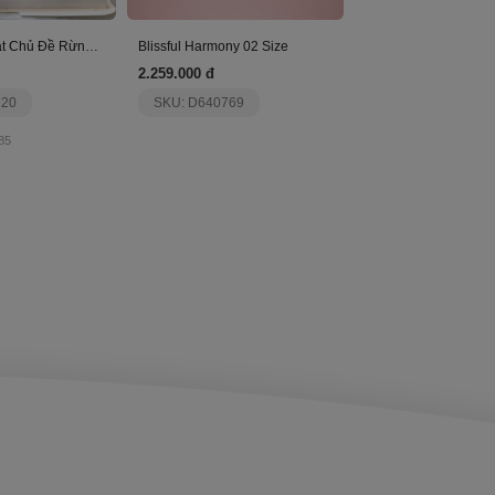
Bánh Sinh Nhật Chủ Đề Rừng Xanh
Blissful Harmony 02 Size
2.259.000 đ
720
SKU: D640769
85