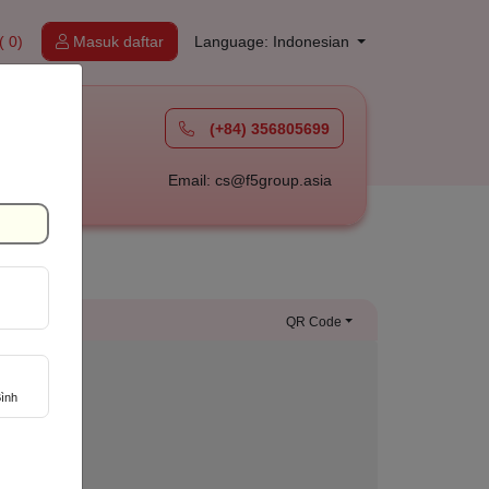
( 0)
Masuk daftar
Language: Indonesian
(+84) 356805699
à
Email: cs@f5group.asia
QR Code
ình