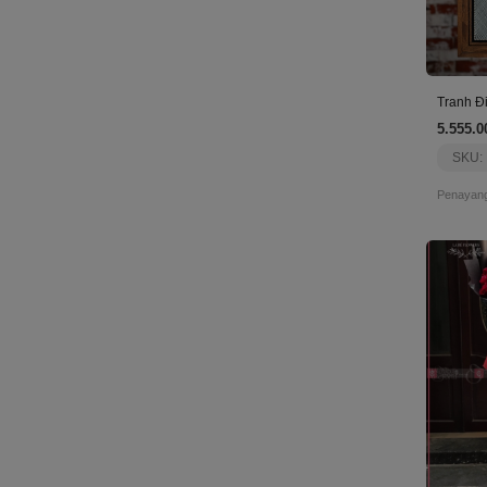
Tranh Đ
5.555.0
SKU:
Penayang