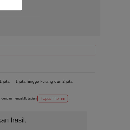
 juta
1 juta hingga kurang dari 2 juta
Hapus filter ini
ter dengan mengeklik tautan
.
an hasil.