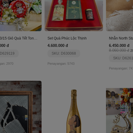
Set 10/13/15 Giỏ Quà Tết Tone Đỏ
Set Quà Phúc Lộc Thịnh
000 đ
4.600.000 đ
6.450.000 đ
8.060.000 đ
2
 D629119
SKU: D630068
SKU: D626
an: 2970
Penayangan: 5743
Penayangan: 74