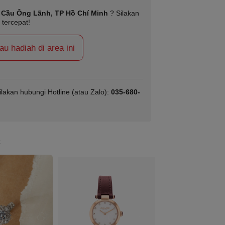
Cầu Ông Lãnh, TP Hồ Chí Minh
? Silakan
 tercepat!
 hadiah di area ini
ilakan hubungi Hotline (atau Zalo):
035-680-
c