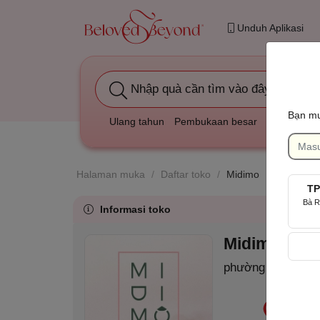
Unduh Aplikasi
Nhập quà cần tìm vào đây
Bạn mu
Ulang tahun
Pembukaan besar
Duka cita
Halaman muka
/
Daftar toko
/
Midimo
TP
Bà R
Informasi toko
Midimo
(MID)
phường Cầu Ông 