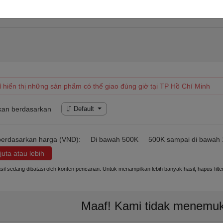
Hadiah lainnya
Membumbui
ỉ hiển thị những sản phẩm có thể giao đúng giờ tại TP Hồ Chí Minh
kan berdasarkan
Default
 berdasarkan harga (VND):
Di bawah 500K
500K sampai di bawah 1
juta atau lebih
sil sedang dibatasi oleh konten pencarian. Untuk menampilkan lebih banyak hasil, hapus fil
Maaf! Kami tidak menemuk