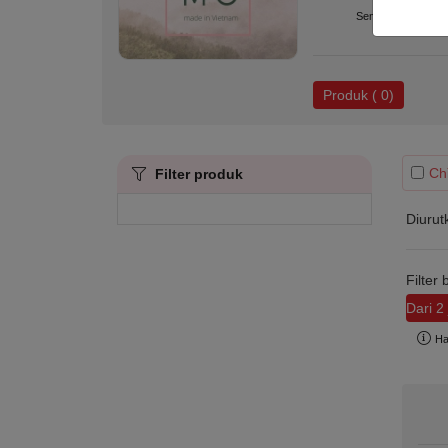
Semua produk
Produk ( 0)
Ch
Filter produk
Diurut
Filter
Dari 2 
Ha