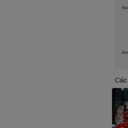
Apa
Jik
Các