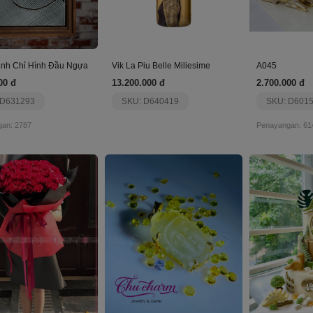
inh Chỉ Hình Đầu Ngựa
Vik La Piu Belle Miliesime
A045
00 đ
13.200.000 đ
2.700.000 đ
 D631293
SKU: D640419
SKU: D601
an: 2787
Penayangan: 61