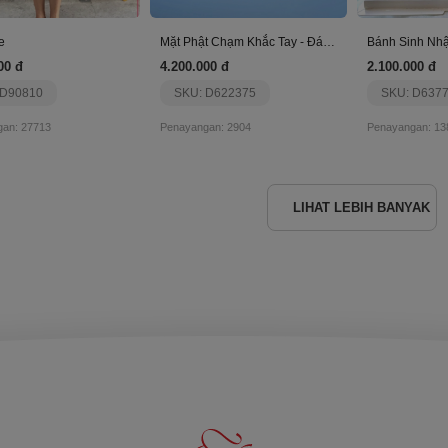
e
Mặt Phật Chạm Khắc Tay - Đá Citrine Vàng 14K
00 đ
4.200.000 đ
2.100.000 đ
 D90810
SKU: D622375
SKU: D637
an: 27713
Penayangan: 2904
Penayangan: 13
LIHAT LEBIH BANYAK