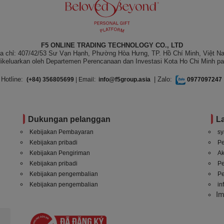
F5 ONLINE TRADING TECHNOLOGY CO., LTD
ịa chỉ: 407/42/53 Sư Vạn Hạnh, Phường Hòa Hưng, TP. Hồ Chí Minh, Việt N
ikeluarkan oleh Departemen Perencanaan dan Investasi Kota Ho Chi Minh pa
Hotline:
| Zalo:
(+84) 356805699
| Email:
info@f5group.asia
0977097247
Dukungan pelanggan
L
Kebijakan Pembayaran
sy
Kebijakan pribadi
P
Kebijakan Pengiriman
A
Kebijakan pribadi
P
Kebijakan pengembalian
Pe
Kebijakan pengembalian
in
I