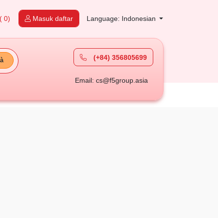
( 0)
Masuk daftar
Language: Indonesian
(+84) 356805699
à
Email: cs@f5group.asia