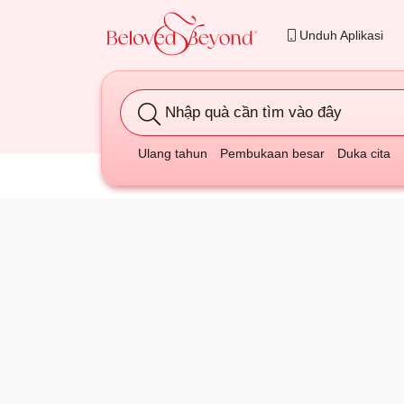
Unduh Aplikasi
Nhập quà cần tìm vào đây
Ulang tahun
Pembukaan besar
Duka cita