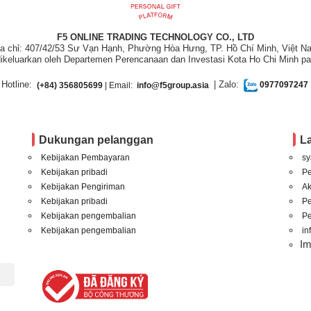
F5 ONLINE TRADING TECHNOLOGY CO., LTD
ịa chỉ: 407/42/53 Sư Vạn Hạnh, Phường Hòa Hưng, TP. Hồ Chí Minh, Việt N
ikeluarkan oleh Departemen Perencanaan dan Investasi Kota Ho Chi Minh pa
Hotline:
| Zalo:
(+84) 356805699
| Email:
info@f5group.asia
0977097247
Dukungan pelanggan
L
Kebijakan Pembayaran
sy
Kebijakan pribadi
P
Kebijakan Pengiriman
A
Kebijakan pribadi
P
Kebijakan pengembalian
Pe
Kebijakan pengembalian
in
I