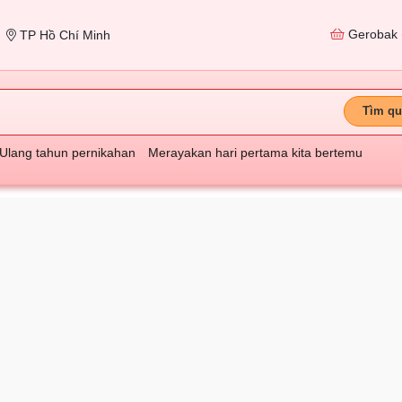
Gerobak
TP Hồ Chí Minh
Tìm qu
Ulang tahun pernikahan
Merayakan hari pertama kita bertemu