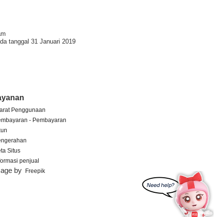
am
da tanggal 31 Januari 2019
ayanan
arat Penggunaan
embayaran - Pembayaran
kun
engerahan
ta Situs
formasi penjual
mage by
Freepik