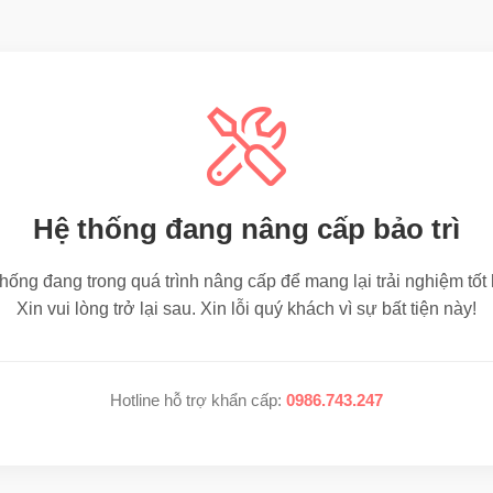
Hệ thống đang nâng cấp bảo trì
hống đang trong quá trình nâng cấp để mang lại trải nghiệm tốt
Xin vui lòng trở lại sau. Xin lỗi quý khách vì sự bất tiện này!
Hotline hỗ trợ khẩn cấp:
0986.743.247