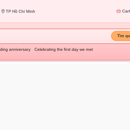
Car
TP Hồ Chí Minh
Tìm qu
ing anniversary
Celebrating the first day we met