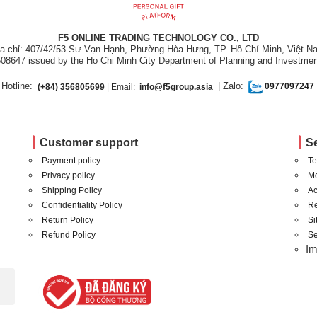
F5 ONLINE TRADING TECHNOLOGY CO., LTD
ịa chỉ: 407/42/53 Sư Vạn Hạnh, Phường Hòa Hưng, TP. Hồ Chí Minh, Việt N
08647 issued by the Ho Chi Minh City Department of Planning and Investmen
Hotline:
| Zalo:
(+84) 356805699
| Email:
info@f5group.asia
0977097247
Customer support
S
Payment policy
Te
Privacy policy
Mo
Shipping Policy
Ac
Confidentiality Policy
Re
Return Policy
S
Refund Policy
Se
I