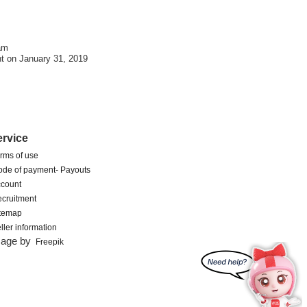
am
t on January 31, 2019
ervice
rms of use
de of payment- Payouts
count
cruitment
itemap
ller information
mage by
Freepik