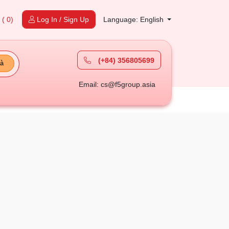
t
( 0)
Log In / Sign Up
Language: English
(+84) 356805699
à
Email: cs@f5group.asia