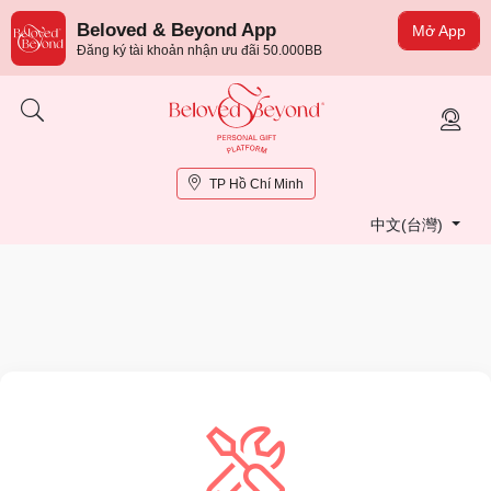
Beloved & Beyond App
Mở App
Đăng ký tài khoản nhận ưu đãi 50.000BB
TP Hồ Chí Minh
中文(台灣)