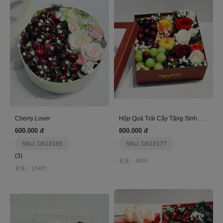
Cherry Lover
Hộp Quà Trái Cây Tặng Sinh Nhật
600.000 đ
800.000 đ
SKU: D618165
SKU: D618177
(3)
意见：4805
意见：13407