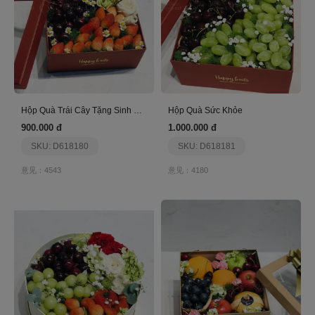
Hộp Quà Trái Cây Tặng Sinh Nhật Tone Đỏ
Hộp Quà Sức Khỏe
900.000 đ
1.000.000 đ
SKU: D618180
SKU: D618181
意见：4543
意见：4180