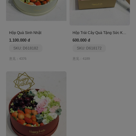
Hộp Quà Sinh Nhật
Hộp Trái Cây Quà Tặng Sức Khỏe
1.100.000 đ
600.000 đ
SKU: D618182
SKU: D618172
意见：4376
意见：4189