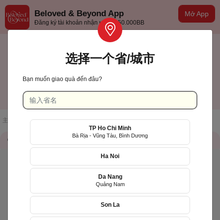
Beloved & Beyond App
Mở App
Đăng ký tài khoản nhận ưu đãi 50.000BB
选择一个省/城市
Bạn muốn giao quà đến đâu?
TP Hồ Chí Minh
中文(台灣)
主页
/
店铺一览
/
HAPPY FRUITS
TP Ho Chi Minh
Bà Rịa - Vũng Tàu, Bình Dương
储存信息
QR Code
Ha Noi
Da Nang
Quảng Nam
Son La