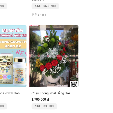
698
SKU: D630780
意见：4488
Viên Uống Nano Growth Habit Ex
Chậu Thông Noel Bằng Hoa Lá Tươi - Mẫu 8
1.700.000 đ
800
SKU: D31109