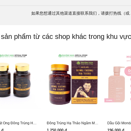
如果您想通过其他渠道直接联系我们，请拨打热线（或 Z
 sản phẩm từ các shop khác trong khu vự
Nghệ Mật Ong Đông Trùng Hạ Thảo Phương Nam
Đông Trùng Hạ Thảo Ngâm Mật Ong 350 Ml
Dầu Gội Monda
 đ
1.250.000 đ
196.000 đ