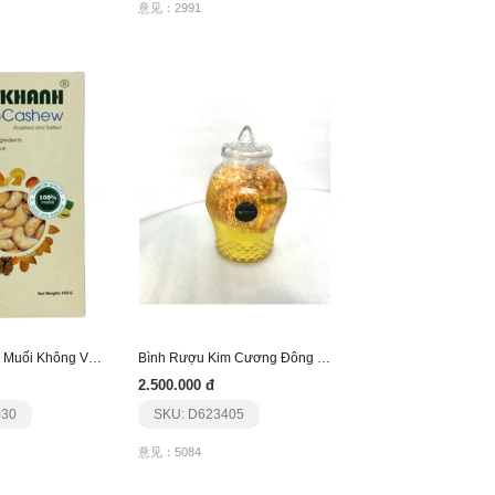
意见：2991
Hạt Điều Rang Muối Không Vỏ Lụa 430Gr/450Gr
Bình Rượu Kim Cương Đông Trùng Hạ Thảo Phương Nam
2.500.000 đ
030
SKU: D623405
意见：5084