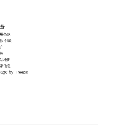
服务
用条款
款-付款
户
募
站地图
家信息
mage by
Freepik
用