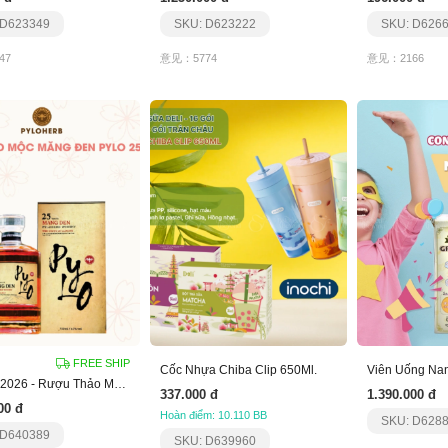
 D623349
SKU: D623222
SKU: D626
47
意见：5774
意见：2166
FREE SHIP
Cốc Nhựa Chiba Clip 650Ml.
Quà Tết 2026 - Rượu Thảo Mộc Măng Đen Pylo 25
337.000 đ
1.390.000 đ
00 đ
Hoàn điểm: 10.110 BB
SKU: D628
 D640389
SKU: D639960