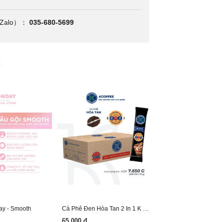
alo）：
035-680-5699
c
y - Smooth
Cà Phê Đen Hòa Tan 2 In 1 K Black
65.000 đ