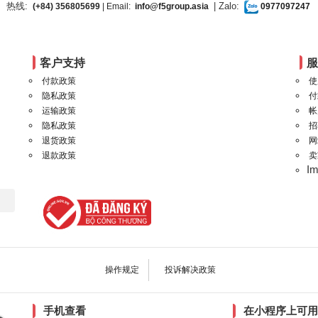
热线:
| Zalo:
(+84) 356805699
| Email:
info@f5group.asia
0977097247
客户支持
付款政策
使
隐私政策
付
运输政策
帐
隐私政策
招
退货政策
网
退款政策
卖
I
操作规定
投诉解决政策
手机查看
在小程序上可