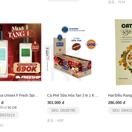
意见：7574
Nước Hoa Unisex F Fresh Spray Dance In The Rain
Cà Phê Sữa Hòa Tan 3 In 1 K Delight 1275G
 đ
301.000 đ
286.000 đ
00 đ
50 Off
SKU: D630785
SKU: D641
 D623213
意见：4287
22