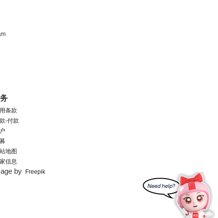
am
服务
用条款
款-付款
户
募
站地图
家信息
mage by
Freepik