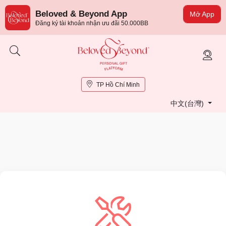
Beloved & Beyond App
Mở App
Đăng ký tài khoản nhận ưu đãi 50.000BB
TP Hồ Chí Minh
中文(台灣)