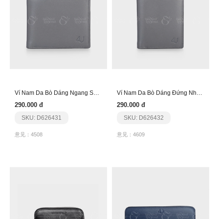
Ví Nam Da Bò Dáng Ngang Sang Trọng Fa259
Ví Nam Da Bò Dáng Đứng Nhỏ Gọn Fb260
290.000 đ
290.000 đ
SKU: D626431
SKU: D626432
意见：4508
意见：4609