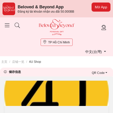
Beloved & Beyond App
Mở App
Đăng ký tài khoản nhận ưu đãi 50.000BB
TP Hồ Chí Minh
中文(台灣)
主页
/
店铺一览
/
4U Shop
储存信息
QR Code