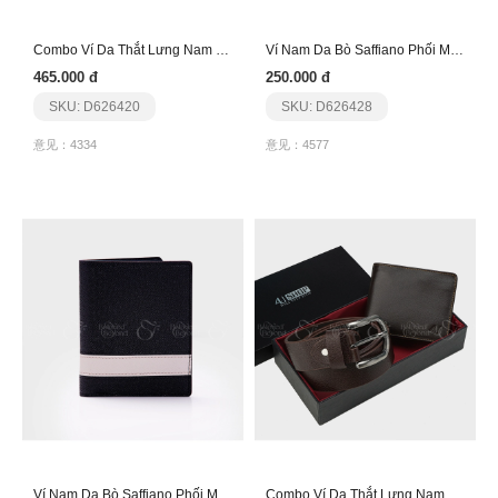
Combo Ví Da Thắt Lưng Nam Thanh Lịch Ct196F108
Ví Nam Da Bò Saffiano Phối Màu Phong Cách Dfa261
465.000 đ
250.000 đ
SKU: D626420
SKU: D626428
意见：4334
意见：4577
Ví Nam Da Bò Saffiano Phối Màu Sang Trọng Dfb262
Combo Ví Da Thắt Lưng Nam Lịch Lãm Ct195F111