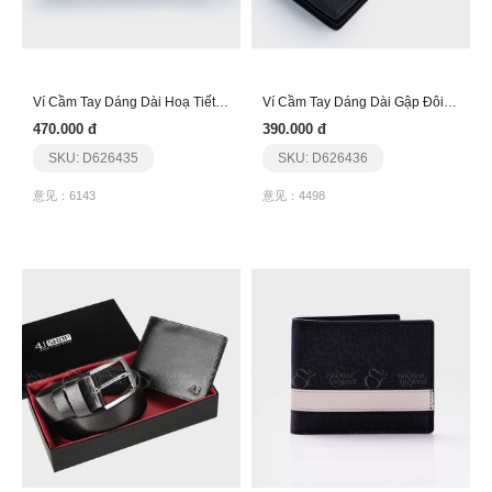
Ví Cầm Tay Dáng Dài Hoạ Tiết Cách Điệu Dfn258
Ví Cầm Tay Dáng Dài Gập Đôi Cổ Điển Dfn259
470.000 đ
390.000 đ
SKU: D626435
SKU: D626436
意见：6143
意见：4498