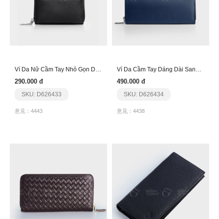
Ví Da Nữ Cầm Tay Nhỏ Gọn Dfn255
Ví Da Cầm Tay Dáng Dài Sang Trọng Fn256
290.000 đ
490.000 đ
SKU: D626433
SKU: D626434
意见：4443
意见：4438