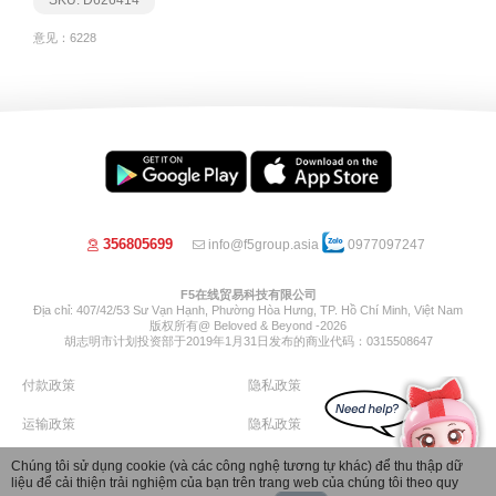
意见：6228
356805699
info@f5group.asia
0977097247
F5在线贸易科技有限公司
Địa chỉ: 407/42/53 Sư Vạn Hạnh, Phường Hòa Hưng, TP. Hồ Chí Minh, Việt Nam
版权所有@ Beloved & Beyond -2026
胡志明市计划投资部于2019年1月31日发布的商业代码：0315508647
付款政策
隐私政策
运输政策
隐私政策
退货政策
退款政策
Chúng tôi sử dụng cookie (và các công nghệ tương tự khác) để thu thập dữ
liệu để cải thiện trải nghiệm của bạn trên trang web của chúng tôi theo quy