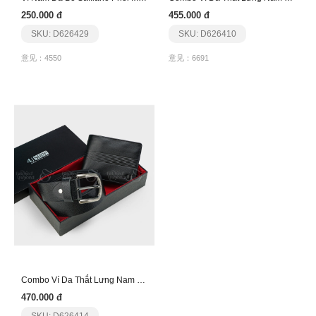
250.000 đ
455.000 đ
SKU: D626429
SKU: D626410
意见：4550
意见：6691
Combo Ví Da Thắt Lưng Nam Tinh Tế Ct195Fa220
470.000 đ
SKU: D626414