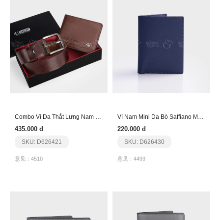
Combo Ví Da Thắt Lưng Nam Nổi Bật Ct196Fa258
Ví Nam Mini Da Bò Saffiano Mỏng Gọn Dfb263
435.000 đ
220.000 đ
SKU: D626421
SKU: D626430
意见：4510
意见：4493