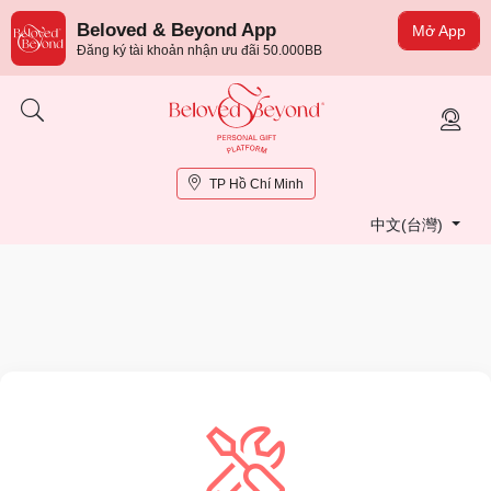
Beloved & Beyond App
Mở App
Đăng ký tài khoản nhận ưu đãi 50.000BB
TP Hồ Chí Minh
中文(台灣)