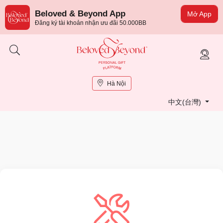
Beloved & Beyond App
Mở App
Đăng ký tài khoản nhận ưu đãi 50.000BB
Hà Nội
中文(台灣)