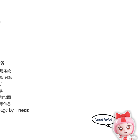
am
服务
用条款
款-付款
户
募
站地图
家信息
mage by
Freepik