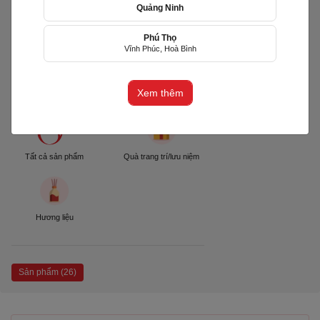
Quảng Ninh
Phú Thọ
Flora Collab
Vĩnh Phúc, Hoà Bình
(ORA)
phường Chánh Hưng, TP Hồ Chí
Minh
Xem thêm
Tất cả sản phẩm
Quà trang trí/lưu niệm
Hương liệu
Sản phẩm (26)