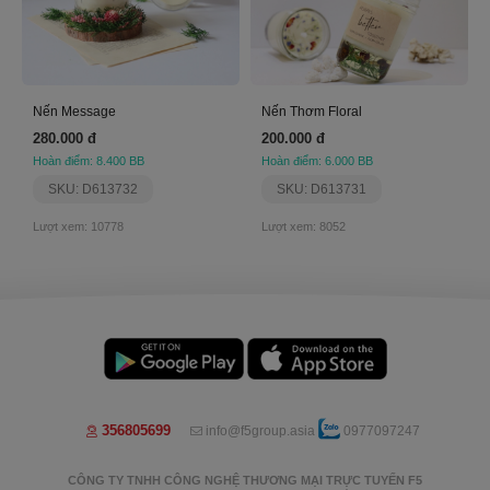
Nến Message
Nến Thơm Floral
280.000 đ
200.000 đ
Hoàn điểm: 8.400 BB
Hoàn điểm: 6.000 BB
SKU: D613732
SKU: D613731
Lượt xem: 10778
Lượt xem: 8052
356805699
info@f5group.asia
0977097247
CÔNG TY TNHH CÔNG NGHỆ THƯƠNG MẠI TRỰC TUYẾN F5