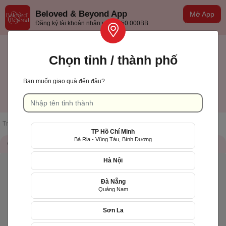
Beloved & Beyond App
Mở App
Đăng ký tài khoản nhận ưu đãi 50.000BB
Chọn tỉnh / thành phố
Bạn muốn giao quà đến đâu?
TP Hồ Chí Minh
Tiếng việt
Trang chủ
/
Danh sách cửa hàng
/
Flora Collab
TP Hồ Chí Minh
Bà Rịa - Vũng Tàu, Bình Dương
Thông tin cửa hàng
QR Code
Hà Nội
Đà Nẵng
Quảng Nam
Sơn La