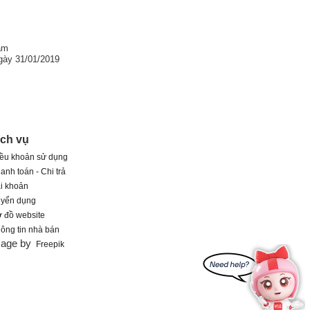
am
gày 31/01/2019
ịch vụ
ều khoản sử dụng
anh toán - Chi trả
i khoản
uyển dụng
 đồ website
ông tin nhà bán
mage by
Freepik