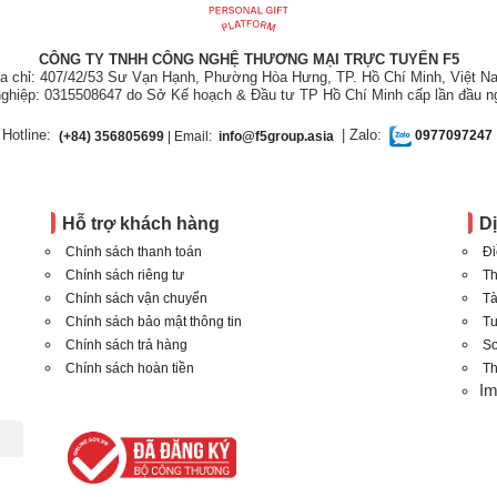
CÔNG TY TNHH CÔNG NGHỆ THƯƠNG MẠI TRỰC TUYẾN F5
ịa chỉ: 407/42/53 Sư Vạn Hạnh, Phường Hòa Hưng, TP. Hồ Chí Minh, Việt N
ghiệp: 0315508647 do Sở Kế hoạch & Đầu tư TP Hồ Chí Minh cấp lần đầu n
Hotline:
| Zalo:
(+84) 356805699
| Email:
info@f5group.asia
0977097247
Hỗ trợ khách hàng
D
Chính sách thanh toán
Đi
Chính sách riêng tư
Th
Chính sách vận chuyển
Tà
Chính sách bảo mật thông tin
T
Chính sách trả hàng
Sơ
Chính sách hoàn tiền
Th
I