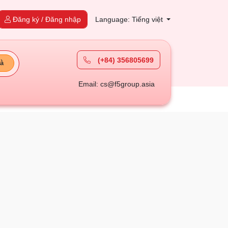
Đăng ký / Đăng nhập
Language: Tiếng việt
(+84) 356805699
à
Email: cs@f5group.asia