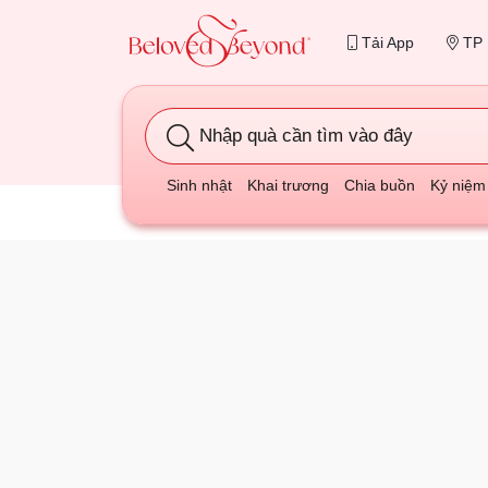
Tải App
TP 
Nhập quà cần tìm vào đây
Sinh nhật
Khai trương
Chia buồn
Kỷ niệm