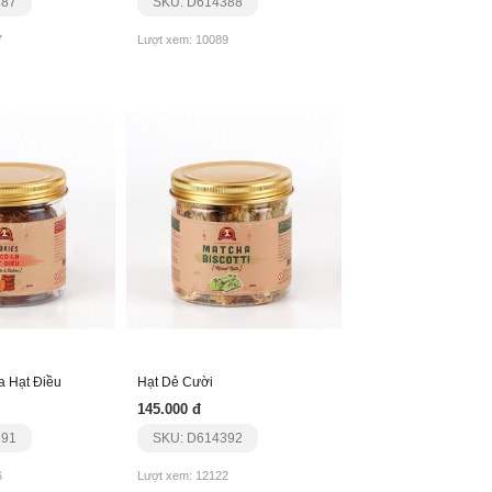
387
SKU: D614388
7
Lượt xem: 10089
a Hạt Điều
Hạt Dẻ Cười
145.000 đ
391
SKU: D614392
6
Lượt xem: 12122