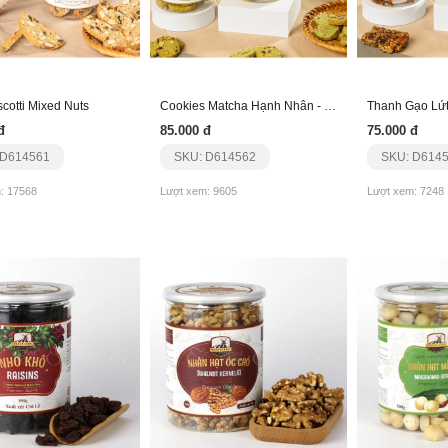
cotti Mixed Nuts
Cookies Matcha Hạnh Nhân - Việt Quất
Thanh Gạo Lứt
đ
85.000 đ
75.000 đ
 D614561
SKU: D614562
SKU: D614
: 17568
Lượt xem: 9605
Lượt xem: 7248