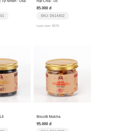
ị Tự Nhiên - Usa
Hạt Chia - Úc
85.000 đ
401
SKU: D614402
4
Lượt xem: 8576
 Lê
Biscotti Matcha
95.000 đ