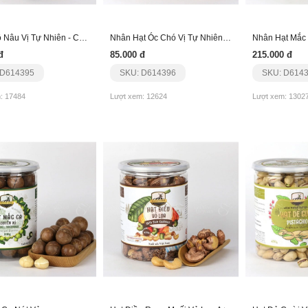
Nho Khô Nâu Vị Tự Nhiên - Chile
Nhân Hạt Óc Chó Vị Tự Nhiên - Usa
đ
85.000 đ
215.000 đ
 D614395
SKU: D614396
SKU: D614
: 17484
Lượt xem: 12624
Lượt xem: 1302