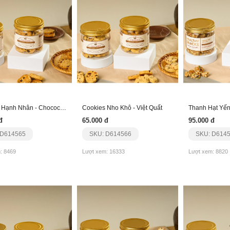
Cookies Hạnh Nhân - Chocochips
Cookies Nho Khô - Việt Quất
đ
65.000 đ
95.000 đ
 D614565
SKU: D614566
SKU: D614
: 8469
Lượt xem: 16333
Lượt xem: 8820