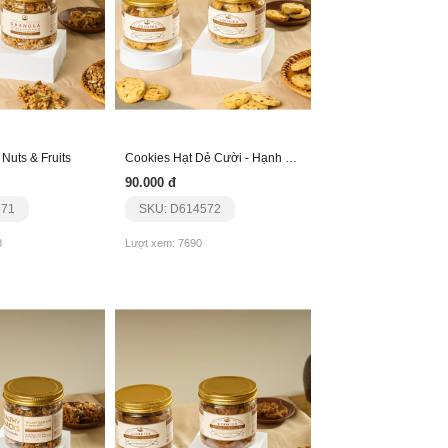
Nuts & Fruits
Cookies Hạt Dẻ Cười - Hạnh Nhân - Việt Quất
90.000 đ
571
SKU: D614572
8
Lượt xem: 7690