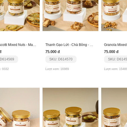
Bánh Biscotti Mixed Nuts - Matcha
Thanh Gạo Lứt - Chà Bông - Phô Mai
Granola Mixed 
đ
75.000 đ
75.000 đ
 D614569
SKU: D614570
SKU: D614
: 9332
Lượt xem: 16989
Lượt xem: 1548