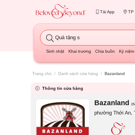
Tải App
TP 
Quà tặng sinh nhật mẹ
Sinh nhật
Khai trương
Chia buồn
Kỷ niệm
Trang chủ
/
Danh sách cửa hàng
/
Bazanland
Thông tin cửa hàng
Bazanland
(B
phường Thới An, 