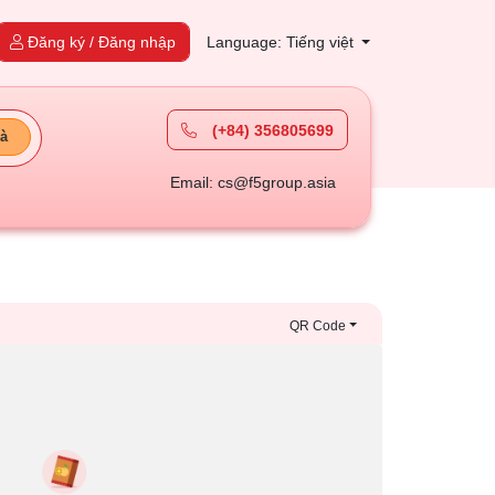
Đăng ký / Đăng nhập
Language: Tiếng việt
(+84) 356805699
à
Email: cs@f5group.asia
QR Code