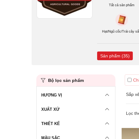
Tất cả sản phẩm
Hạt/Ngũ cốc/Trái cây s
Sản phẩm (35)
Ch
Bộ lọc sản phẩm
Sắp xế
HƯƠNG VỊ
XUẤT XỨ
Lọc th
THIẾT KẾ
MÀU SẮC