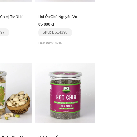
Nhân Hạt Mắc Ca Vị Tự Nhiên - Úc
Hạt Óc Chó Nguyên Vỏ
85.000 đ
397
SKU: D614398
7
Lượt xem: 7545