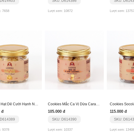
 D614403
SKU: D614386
SKU: D614
: 7658
Lượt xem: 10872
Lượt xem: 1375
Cookies Hạt Dẻ Cười Hạnh Nhân
Cookies Mắc Ca Vị Dừa Caramel
Cookies Socol
 đ
105.000 đ
115.000 đ
 D614389
SKU: D614390
SKU: D614
: 9378
Lượt xem: 10337
Lượt xem: 1340