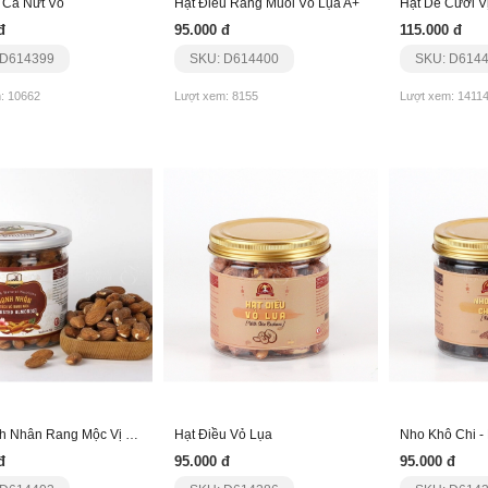
 Ca Nứt Vỏ
Hạt Điều Rang Muối Vỏ Lụa A+
Hạt Dẻ Cười V
đ
95.000 đ
115.000 đ
 D614399
SKU: D614400
SKU: D614
: 10662
Lượt xem: 8155
Lượt xem: 1411
Hạt Hạnh Nhân Rang Mộc Vị Tự Nhiên - Usa
Hạt Điều Vỏ Lụa
Nho Khô Chi -
đ
95.000 đ
95.000 đ