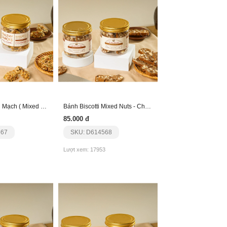
Thanh Hạt Yến Mạch ( Mixed 8 Loại )
Bánh Biscotti Mixed Nuts - Chocolate
85.000 đ
567
SKU: D614568
Lượt xem: 17953