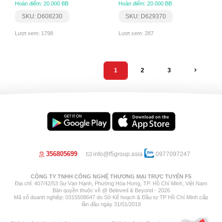
Hoàn điểm: 20.000 BB
Hoàn điểm: 20.000 BB
SKU: D608230
SKU: D629370
Lượt xem: 1798
Lượt xem: 287
1
2
3
356805699
info@f5group.asia
0977097247
CÔNG TY TNHH CÔNG NGHỆ THƯƠNG MẠI TRỰC TUYẾN F5
Địa chỉ: 407/42/53 Sư Vạn Hạnh, Phường Hòa Hưng, TP. Hồ Chí Minh, Việt Nam
Bản quyền thuộc về @ Beloved & Beyond - 2026
Mã số doanh nghiệp: 0315508647 do Sở Kế hoạch & Đầu tư TP Hồ Chí Minh cấp
lần đầu ngày 31/01/2019