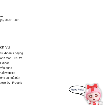
am
gày 31/01/2019
ịch vụ
ều khoản sử dụng
anh toán - Chi trả
i khoản
uyển dụng
 đồ website
ông tin nhà bán
mage by
Freepik