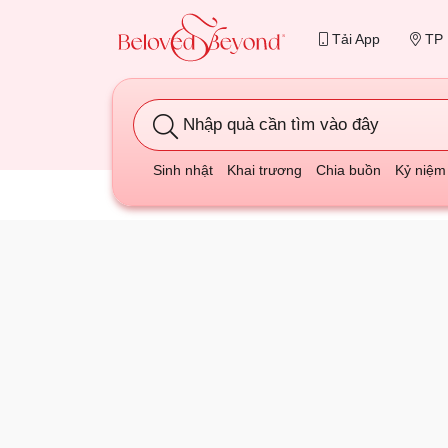
Tải App
TP 
Nhập quà cần tìm vào đây
Sinh nhật
Khai trương
Chia buồn
Kỷ niệm