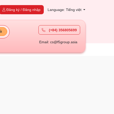
Đăng ký / Đăng nhập
Language: Tiếng việt
(+84) 356805699
à
Email: cs@f5group.asia