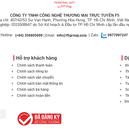
CÔNG TY TNHH CÔNG NGHỆ THƯƠNG MẠI TRỰC TUYẾN F5
ịa chỉ: 407/42/53 Sư Vạn Hạnh, Phường Hòa Hưng, TP. Hồ Chí Minh, Việt N
ghiệp: 0315508647 do Sở Kế hoạch & Đầu tư TP Hồ Chí Minh cấp lần đầu n
Hotline:
| Zalo:
(+84) 356805699
| Email:
info@f5group.asia
0977097247
Hỗ trợ khách hàng
D
Chính sách thanh toán
Đi
Chính sách riêng tư
Th
Chính sách vận chuyển
Tà
Chính sách bảo mật thông tin
T
Chính sách trả hàng
Sơ
Chính sách hoàn tiền
Th
I