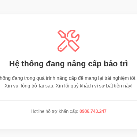
Hệ thống đang nâng cấp bảo trì
hống đang trong quá trình nâng cấp để mang lại trải nghiệm tốt
Xin vui lòng trở lại sau. Xin lỗi quý khách vì sự bất tiện này!
Hotline hỗ trợ khẩn cấp:
0986.743.247