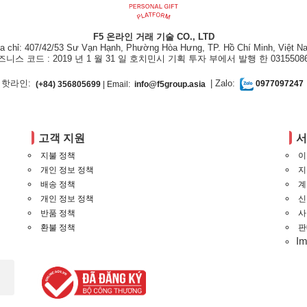
F5 온라인 거래 기술 CO., LTD
ịa chỉ: 407/42/53 Sư Vạn Hạnh, Phường Hòa Hưng, TP. Hồ Chí Minh, Việt N
즈니스 코드 : 2019 년 1 월 31 일 호치민시 기획 투자 부에서 발행 한 03155086
핫라인:
| Zalo:
(+84) 356805699
| Email:
info@f5group.asia
0977097247
고객 지원
지불 정책
이
개인 정보 정책
지
배송 정책
계
개인 정보 정책
신
반품 정책
사
환불 정책
판
I