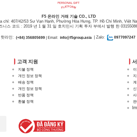
F5 온라인 거래 기술 CO., LTD
ịa chỉ: 407/42/53 Sư Vạn Hạnh, Phường Hòa Hưng, TP. Hồ Chí Minh, Việt N
즈니스 코드 : 2019 년 1 월 31 일 호치민시 기획 투자 부에서 발행 한 03155086
핫라인:
| Zalo:
(+84) 356805699
| Email:
info@f5group.asia
0977097247
고객 지원
지불 정책
이
개인 정보 정책
지
배송 정책
계
개인 정보 정책
신
반품 정책
사
환불 정책
판
I