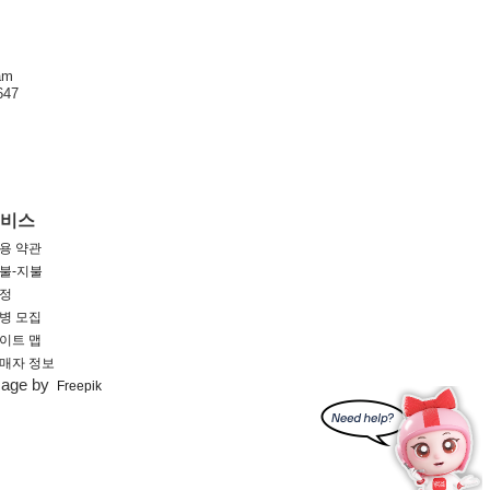
am
47
서비스
용 약관
불-지불
정
병 모집
이트 맵
매자 정보
mage by
Freepik