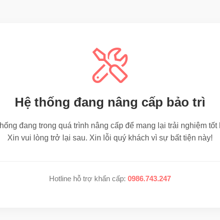
Hệ thống đang nâng cấp bảo trì
hống đang trong quá trình nâng cấp để mang lại trải nghiệm tốt
Xin vui lòng trở lại sau. Xin lỗi quý khách vì sự bất tiện này!
Hotline hỗ trợ khẩn cấp:
0986.743.247